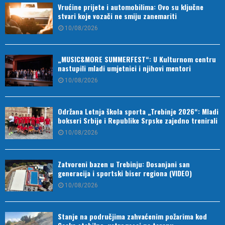
Vrućine prijete i automobilima: Ovo su ključne
stvari koje vozači ne smiju zanemariti
10/08/2026
„MUSIC&MORE SUMMERFEST“: U Kulturnom centru
nastupili mladi umjetnici i njihovi mentori
10/08/2026
Održana Letnja škola sporta „Trebinje 2026“: Mladi
bokseri Srbije i Republike Srpske zajedno trenirali
10/08/2026
Zatvoreni bazen u Trebinju: Dosanjani san
generacija i sportski biser regiona (VIDEO)
10/08/2026
Stanje na područjima zahvaćenim požarima kod