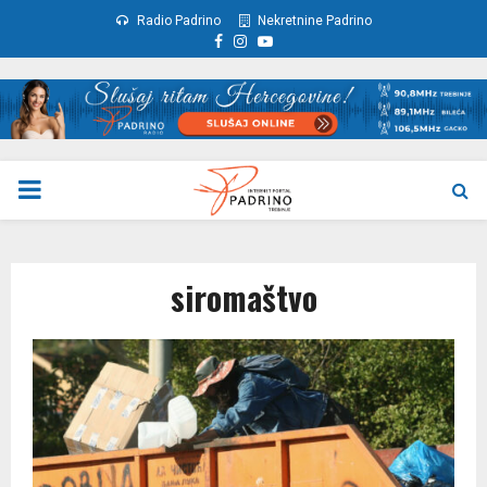
Radio Padrino
Nekretnine Padrino
Facebook
Instagram
Youtube
PRIMARY
MENU
siromaštvo