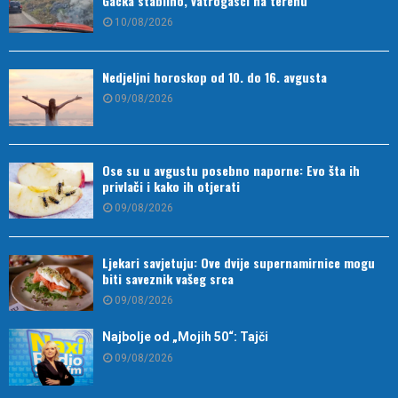
Gacka stabilno, vatrogasci na terenu
10/08/2026
Nedjeljni horoskop od 10. do 16. avgusta
09/08/2026
Ose su u avgustu posebno naporne: Evo šta ih
privlači i kako ih otjerati
09/08/2026
Ljekari savjetuju: Ove dvije supernamirnice mogu
biti saveznik vašeg srca
09/08/2026
Najbolje od „Mojih 50“: Tajči
09/08/2026