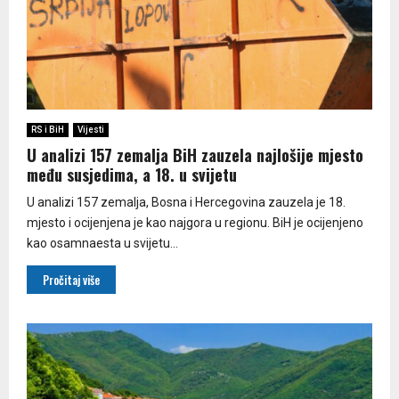
RS i BiH
Vijesti
U analizi 157 zemalja BiH zauzela najlošije mjesto
među susjedima, a 18. u svijetu
U analizi 157 zemalja, Bosna i Hercegovina zauzela je 18.
mjesto i ocijenjena je kao najgora u regionu. BiH je ocijenjeno
kao osamnaesta u svijetu...
Pročitaj više