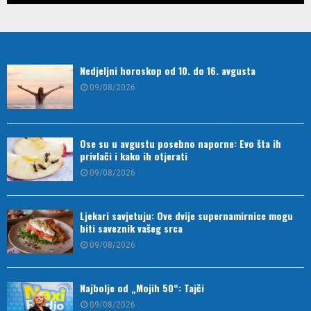
Nedjeljni horoskop od 10. do 16. avgusta
09/08/2026
Ose su u avgustu posebno naporne: Evo šta ih
privlači i kako ih otjerati
09/08/2026
Ljekari savjetuju: Ove dvije supernamirnice mogu
biti saveznik vašeg srca
09/08/2026
Najbolje od „Mojih 50“: Tajči
09/08/2026