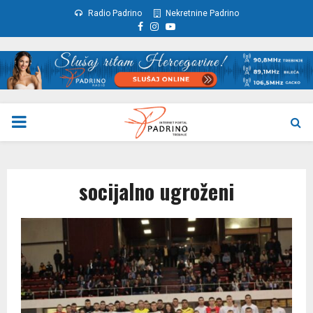
Radio Padrino
Nekretnine Padrino
Facebook
Instagram
Youtube
PRIMARY
MENU
socijalno ugroženi