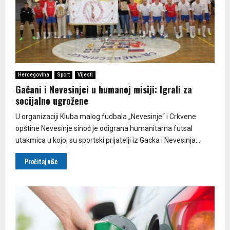
Hercegovina
Sport
Vijesti
Gačani i Nevesinjci u humanoj misiji: Igrali za
socijalno ugrožene
U organizaciji Kluba malog fudbala „Nevesinje“ i Crkvene
opštine Nevesinje sinoć je odigrana humanitarna futsal
utakmica u kojoj su sportski prijatelji iz Gacka i Nevesinja...
Pročitaj više