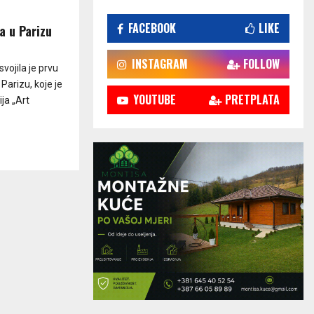
FACEBOOK
LIKE
a u Parizu
INSTAGRAM
FOLLOW
svojila je prvu
arizu, koje je
YOUTUBE
PRETPLATA
ja „Art