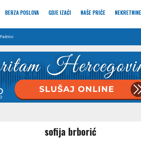
BERZA POSLOVA
GDJE IZAĆI
NAŠE PRIČE
NEKRETNIN
Padrino
sofija brborić