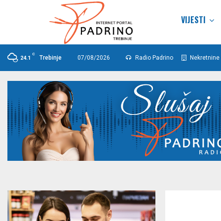
VIJESTI
C
Trebinje
07/08/2026
Radio Padrino
Nekretnine 
24.1