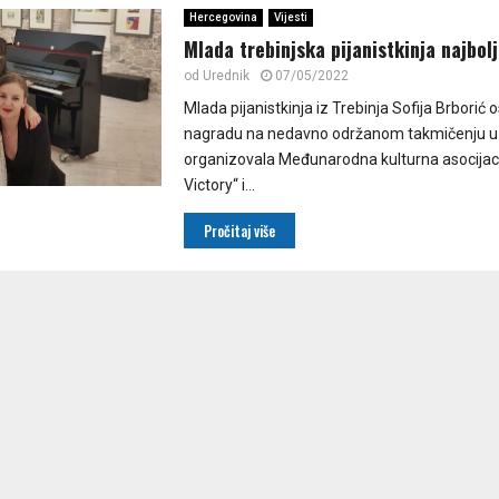
Hercegovina
Vijesti
Mlada trebinjska pijanistkinja najbolj
od
Urednik
07/05/2022
Mlada pijanistkinja iz Trebinja Sofija Brborić o
nagradu na nedavno održanom takmičenju u P
organizovala Međunarodna kulturna asocijaci
Victory“ i...
Pročitaj više