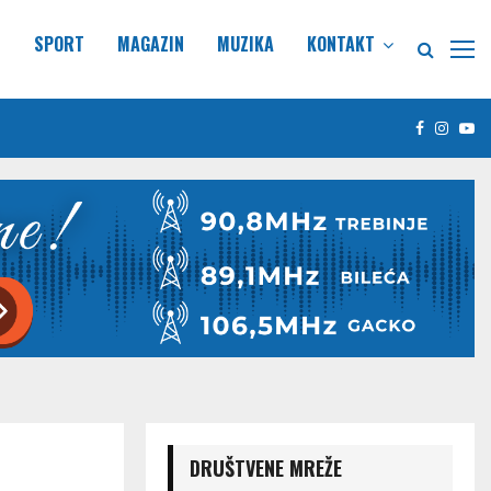
E
SPORT
MAGAZIN
MUZIKA
KONTAKT
Facebook
Insta
Yo
DRUŠTVENE MREŽE