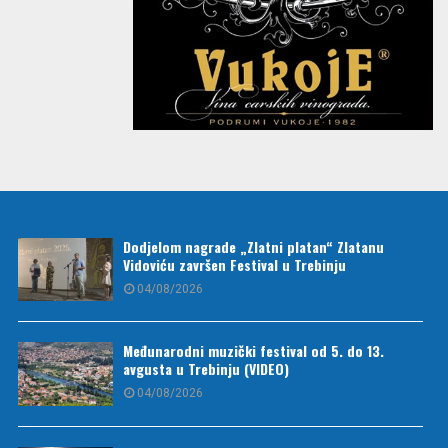
Dodjelom nagrade „Zlatni platan“ Zlatanu
Vidoviću završen Festival u Trebinju
04/08/2026
Međunarodni muzički festival od 5. do 13.
avgusta u Trebinju (VIDEO)
04/08/2026