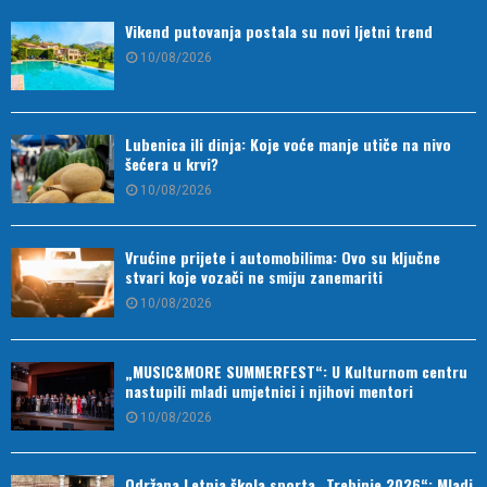
Vikend putovanja postala su novi ljetni trend
10/08/2026
Lubenica ili dinja: Koje voće manje utiče na nivo
šećera u krvi?
10/08/2026
Vrućine prijete i automobilima: Ovo su ključne
stvari koje vozači ne smiju zanemariti
10/08/2026
„MUSIC&MORE SUMMERFEST“: U Kulturnom centru
nastupili mladi umjetnici i njihovi mentori
10/08/2026
Održana Letnja škola sporta „Trebinje 2026“: Mladi