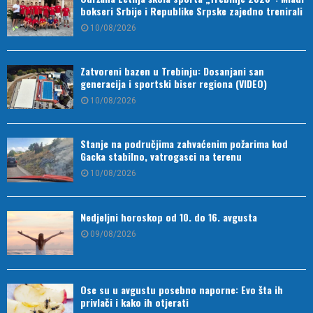
bokseri Srbije i Republike Srpske zajedno trenirali
10/08/2026
Zatvoreni bazen u Trebinju: Dosanjani san
generacija i sportski biser regiona (VIDEO)
10/08/2026
Stanje na područjima zahvaćenim požarima kod
Gacka stabilno, vatrogasci na terenu
10/08/2026
Nedjeljni horoskop od 10. do 16. avgusta
09/08/2026
Ose su u avgustu posebno naporne: Evo šta ih
privlači i kako ih otjerati