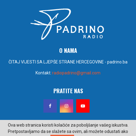
O NAMA
ČITAJ VIJESTI SA LJEPŠE STRANE HERCEGOVINE - padrino.ba
Kontakt:
radiopadrino@gmail.com
PRATITE NAS
Ova web stranica koristi kolačiće za poboljšanje vašeg iskustva.
Pretpostavljamo da se slažete sa ovim, ali možete odustati ako
@2022 - padrino.ba. Sva prava zadržana. Izrada i održavanje Poseidon