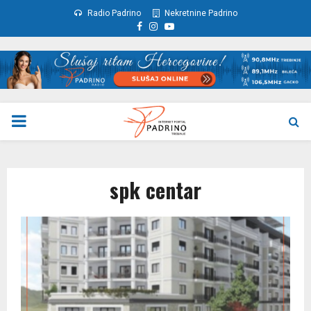
Radio Padrino
Nekretnine Padrino
Facebook
Instagram
Youtube
PRIMARY
MENU
spk centar