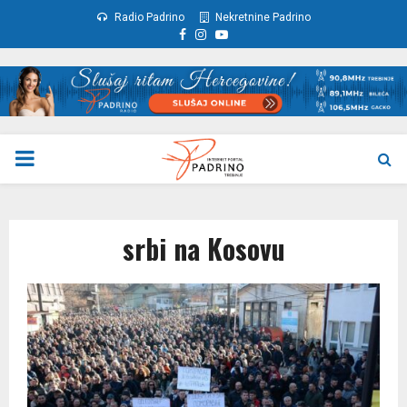
Radio Padrino
Nekretnine Padrino
Facebook
Instagram
Youtube
PRIMARY
MENU
srbi na Kosovu