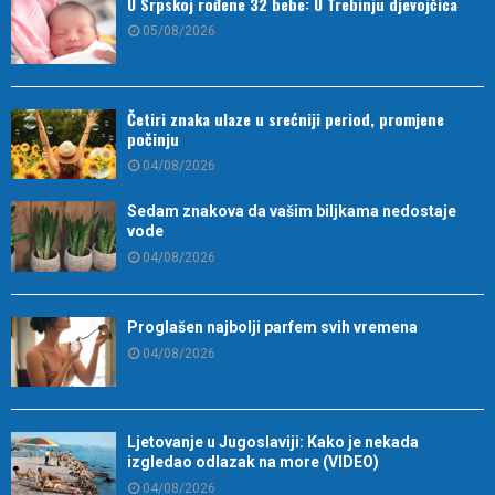
U Srpskoj rođene 32 bebe: U Trebinju djevojčica
05/08/2026
Četiri znaka ulaze u srećniji period, promjene
počinju
04/08/2026
Sedam znakova da vašim biljkama nedostaje
vode
04/08/2026
Proglašen najbolji parfem svih vremena
04/08/2026
Ljetovanje u Jugoslaviji: Kako je nekada
izgledao odlazak na more (VIDEO)
04/08/2026