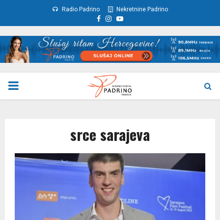
Radio Padrino
Nekretnine Padrino
Facebook
Instagram
Youtube
PRIMARY
MENU
srce sarajeva