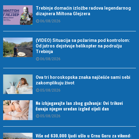
Trebinje domaćin izložbe radova legendarnog
dizajnera Miltona Glejzera
06/08/2026
(VIDEO) Situacija sa požarima pod kontrolom:
Od jutros dejstvuje helikopter na području
Trebinja
06/08/2026
Ova tri horoskopska znaka najčešće sami sebi
zakomplikuju život
05/08/2026
Ne izbjegavajte lan zbog gužvanja: Ovi trikovi
čuvaju njegov uredan izgled cijeli dan
05/08/2026
Više od 630.000 ljudi ušlo u Crnu Goru za vikend: