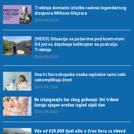
Trebinje domaćin izložbe radova legendarnog
dizajnera Miltona Glejzera
06/08/2026
(VIDEO) Situacija sa požarima pod kontrolom:
Od jutros dejstvuje helikopter na području
Trebinja
06/08/2026
Ova tri horoskopska znaka najčešće sami sebi
zakomplikuju život
05/08/2026
Ne izbjegavajte lan zbog gužvanja: Ovi trikovi
čuvaju njegov uredan izgled cijeli dan
05/08/2026
Više od 630.000 ljudi ušlo u Crnu Goru za vikend: