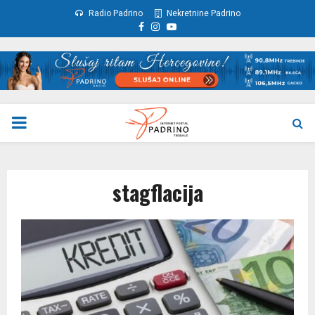
Radio Padrino
Nekretnine Padrino
Facebook
Instagram
Youtube
PRIMARY
MENU
stagflacija