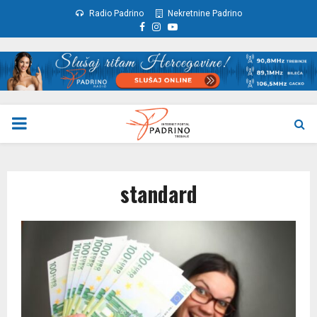
Radio Padrino
Nekretnine Padrino
Facebook
Instagram
Youtube
PRIMARY
MENU
standard