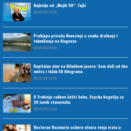
Najbolje od „Mojih 50“: Tajči
09/08/2026
Prelijepa priroda Nevesinja u znaku druženja i
takmičenja na Alagovcu
09/08/2026
Kapitalan ulov na Bilećkom jezeru: Som duži od dva
metra i težak 50 kilograma
09/08/2026
U Trebinju rođene četiri bebe, Srpska bogatija za
20 novih stanovnika
09/08/2026
Restoran Ruzmarin uskoro otvara svoja vrata u