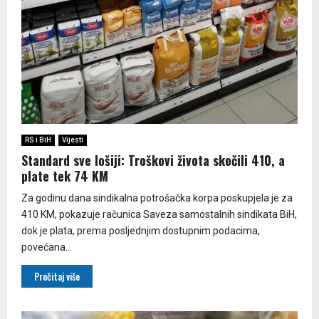
RS i BiH
Vijesti
Standard sve lošiji: Troškovi života skočili 410, a
plate tek 74 KM
Za godinu dana sindikalna potrošačka korpa poskupjela je za
410 KM, pokazuje računica Saveza samostalnih sindikata BiH,
dok je plata, prema posljednjim dostupnim podacima,
povećana...
Pročitaj više