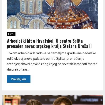
Ex YU
Arheološki hit u Hrvatskoj: U centru Splita
pronađen novac srpskog kralja Stefana Uroša II
Tokom arheoloških radova na temeljima građevine nedaleko
od Dioklecijanove palate u centru Splita, pronađen je
srednjevjekovni novčić zbog kojeg će hrvatski istoričari morati
da preispitaju...
Pročitaj više