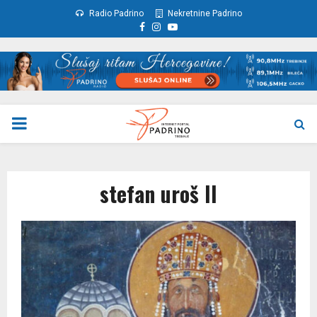
Radio Padrino
Nekretnine Padrino
Facebook
Instagram
Youtube
PRIMARY
MENU
stefan uroš II