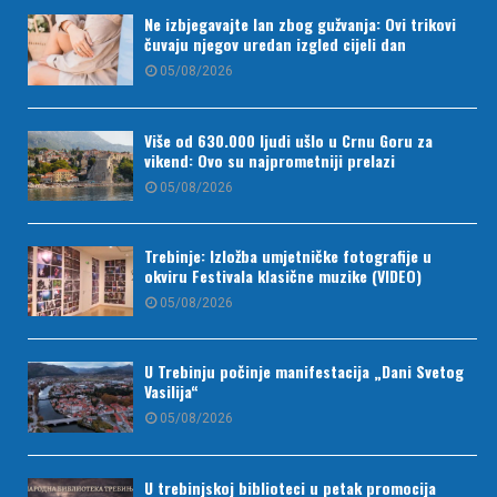
Ne izbjegavajte lan zbog gužvanja: Ovi trikovi
čuvaju njegov uredan izgled cijeli dan
05/08/2026
Više od 630.000 ljudi ušlo u Crnu Goru za
vikend: Ovo su najprometniji prelazi
05/08/2026
Trebinje: Izložba umjetničke fotografije u
okviru Festivala klasične muzike (VIDEO)
05/08/2026
U Trebinju počinje manifestacija „Dani Svetog
Vasilija“
05/08/2026
U trebinjskoj biblioteci u petak promocija