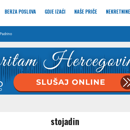
BERZA POSLOVA
GDJE IZAĆI
NAŠE PRIČE
NEKRETNIN
Padrino
stojadin