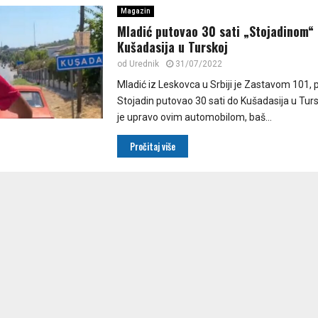
Magazin
Mladić putovao 30 sati „Stojadinom“
Kušadasija u Turskoj
od
Urednik
31/07/2022
Mladić iz Leskovca u Srbiji je Zastavom 101,
Stojadin putovao 30 sati do Kušadasija u Turs
je upravo ovim automobilom, baš...
Pročitaj više