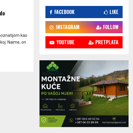
FACEBOOK
LIKE
 do
INSTAGRAM
FOLLOW
 poznatijom kao
YOUTUBE
PRETPLATA
koj. Naime, on