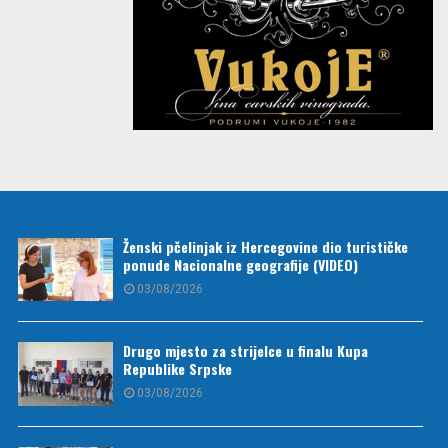
Ženski pčelinjak iz Hercegovine dio turističke
ponude Nacionalne geografije (VIDEO)
03/08/2026
Drugo mjesto za strijelce u finalu Kupa
Republike Srpske
03/08/2026