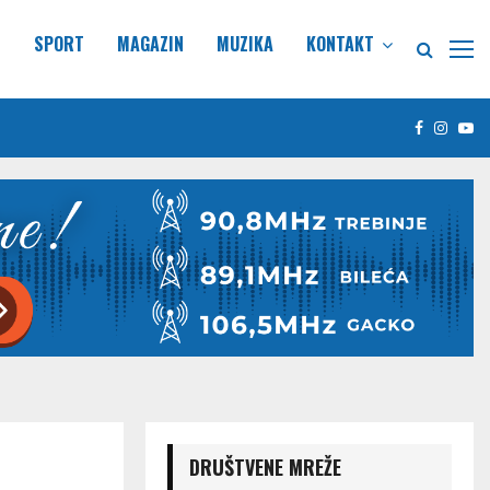
E
SPORT
MAGAZIN
MUZIKA
KONTAKT
Facebook
Insta
Yo
DRUŠTVENE MREŽE