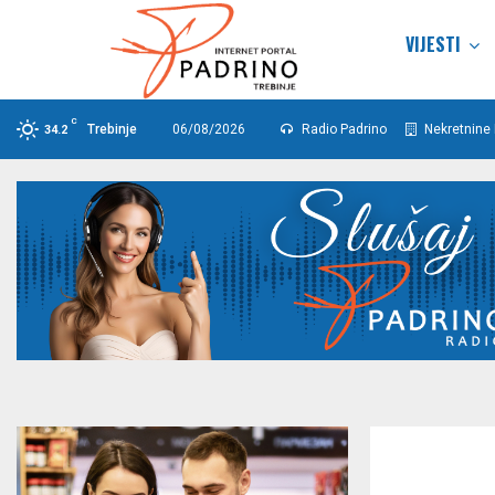
VIJESTI
C
Trebinje
06/08/2026
Radio Padrino
Nekretnine 
34.2