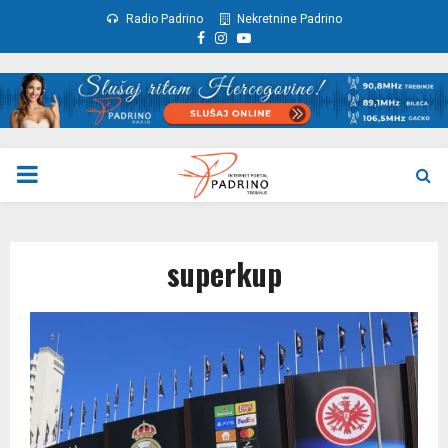
Radio Padrino
Nekretnine Padrino
Facebook
Instagram
Youtube
PRIMARY
MENU
superkup