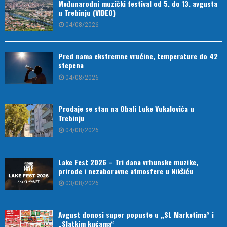
Međunarodni muzički festival od 5. do 13. avgusta
u Trebinju (VIDEO)
04/08/2026
Pred nama ekstremne vrućine, temperature do 42
stepena
04/08/2026
Prodaje se stan na Obali Luke Vukalovića u
Trebinju
04/08/2026
Lake Fest 2026 – Tri dana vrhunske muzike,
prirode i nezaboravne atmosfere u Nikšiću
03/08/2026
Avgust donosi super popuste u „SL Marketima“ i
„Slatkim kućama“