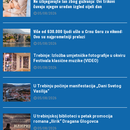
Ne izbjegavajte lan zbog gužvanja: Ovi trikovi
čuvaju njegov uredan izgled cijeli dan
05/08/2026
Više od 630.000 ljudi ušlo u Crnu Goru za vikend:
Ovo su najprometniji prelazi
05/08/2026
Trebinje: Izložba umjetničke fotografije u okviru
Festivala klasične muzike (VIDEO)
05/08/2026
U Trebinju počinje manifestacija „Dani Svetog
Vasilija“
05/08/2026
U trebinjskoj biblioteci u petak promocija
romana „Ilirik“ Dragana Glogovca
05/08/2026