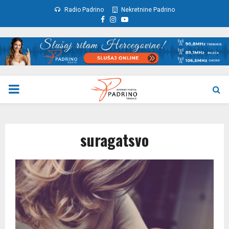
Radio Padrino
Nekretnine Padrino
Facebook
Instagram
Youtube
PRIMARY
MENU
suragatsvo