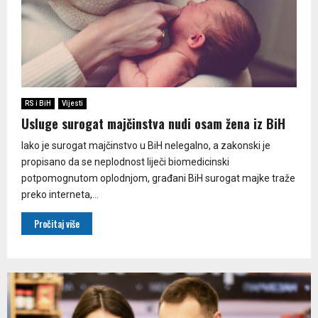
RS i BiH
Vijesti
Usluge surogat majčinstva nudi osam žena iz BiH
Iako je surogat majčinstvo u BiH nelegalno, a zakonski je
propisano da se neplodnost liječi biomedicinski
potpomognutom oplodnjom, građani BiH surogat majke traže
preko interneta,...
Pročitaj više