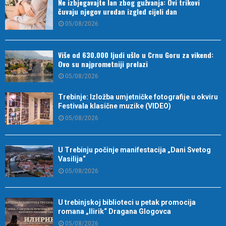
Ne izbjegavajte lan zbog gužvanja: Ovi trikovi
čuvaju njegov uredan izgled cijeli dan
05/08/2026
Više od 630.000 ljudi ušlo u Crnu Goru za vikend:
Ovo su najprometniji prelazi
05/08/2026
Trebinje: Izložba umjetničke fotografije u okviru
Festivala klasične muzike (VIDEO)
05/08/2026
U Trebinju počinje manifestacija „Dani Svetog
Vasilija“
05/08/2026
U trebinjskoj biblioteci u petak promocija
romana „Ilirik“ Dragana Glogovca
05/08/2026