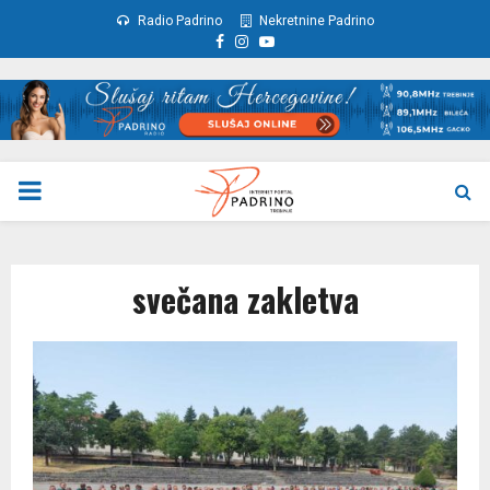
Radio Padrino
Nekretnine Padrino
Facebook
Instagram
Youtube
PRIMARY
MENU
svečana zakletva