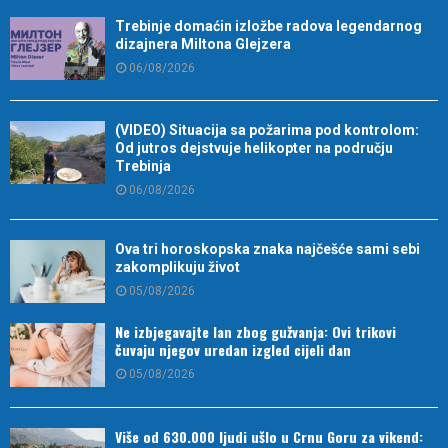
Trebinje domaćin izložbe radova legendarnog
dizajnera Miltona Glejzera
06/08/2026
(VIDEO) Situacija sa požarima pod kontrolom:
Od jutros dejstvuje helikopter na području
Trebinja
06/08/2026
Ova tri horoskopska znaka najčešće sami sebi
zakomplikuju život
05/08/2026
Ne izbjegavajte lan zbog gužvanja: Ovi trikovi
čuvaju njegov uredan izgled cijeli dan
05/08/2026
Više od 630.000 ljudi ušlo u Crnu Goru za vikend: