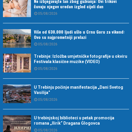
Ne izbjegavajte lan zbog gužvanja: Ovi trikovi
čuvaju njegov uredan izgled cijeli dan
05/08/2026
Više od 630.000 ljudi ušlo u Crnu Goru za vikend:
Ovo su najprometniji prelazi
05/08/2026
Trebinje: Izložba umjetničke fotografije u okviru
Festivala klasične muzike (VIDEO)
05/08/2026
U Trebinju počinje manifestacija „Dani Svetog
Vasilija“
05/08/2026
U trebinjskoj biblioteci u petak promocija
romana „Ilirik“ Dragana Glogovca
05/08/2026