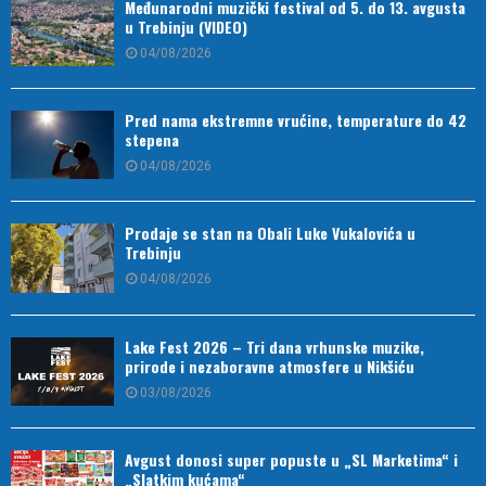
Međunarodni muzički festival od 5. do 13. avgusta
u Trebinju (VIDEO)
04/08/2026
Pred nama ekstremne vrućine, temperature do 42
stepena
04/08/2026
Prodaje se stan na Obali Luke Vukalovića u
Trebinju
04/08/2026
Lake Fest 2026 – Tri dana vrhunske muzike,
prirode i nezaboravne atmosfere u Nikšiću
03/08/2026
Avgust donosi super popuste u „SL Marketima“ i
„Slatkim kućama“