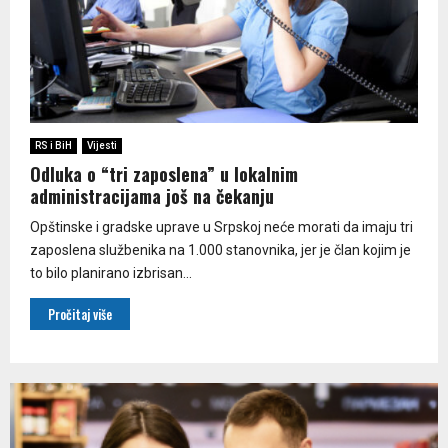
RS i BiH
Vijesti
Odluka o “tri zaposlena” u lokalnim
administracijama još na čekanju
Opštinske i gradske uprave u Srpskoj neće morati da imaju tri
zaposlena službenika na 1.000 stanovnika, jer je član kojim je
to bilo planirano izbrisan...
Pročitaj više