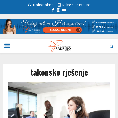
Radio Padrino
Nekretnine Padrino
Facebook
Instagram
Youtube
PRIMARY
MENU
takonsko rješenje