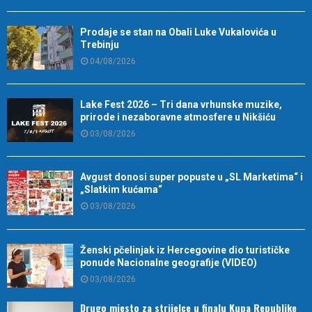
Prodaje se stan na Obali Luke Vukalovića u
Trebinju
04/08/2026
Lake Fest 2026 – Tri dana vrhunske muzike,
prirode i nezaboravne atmosfere u Nikšiću
03/08/2026
Avgust donosi super popuste u „SL Marketima“ i
„Slatkim kućama“
03/08/2026
Ženski pčelinjak iz Hercegovine dio turističke
ponude Nacionalne geografije (VIDEO)
03/08/2026
Drugo mjesto za strijelce u finalu Kupa Republike