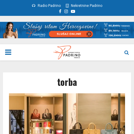
Radio Padrino
Nekretnine Padrino
Facebook
Instagram
Youtube
PRIMARY
MENU
torba