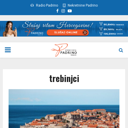
Radio Padrino
Nekretnine Padrino
Facebook
Instagram
Youtube
PRIMARY
MENU
trebinjci