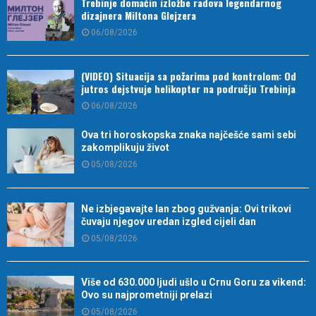
Trebinje domaćin izložbe radova legendarnog
dizajnera Miltona Glejzera
06/08/2026
(VIDEO) Situacija sa požarima pod kontrolom: Od
jutros dejstvuje helikopter na području Trebinja
06/08/2026
Ova tri horoskopska znaka najčešće sami sebi
zakomplikuju život
05/08/2026
Ne izbjegavajte lan zbog gužvanja: Ovi trikovi
čuvaju njegov uredan izgled cijeli dan
05/08/2026
Više od 630.000 ljudi ušlo u Crnu Goru za vikend:
Ovo su najprometniji prelazi
05/08/2026