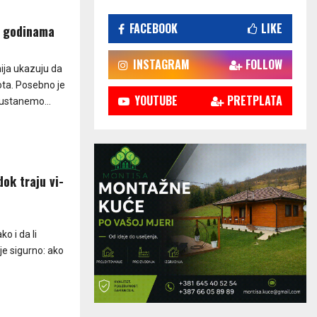
FACEBOOK
LIKE
im godinama
INSTAGRAM
FOLLOW
nija ukazuju da
ota. Posebno je
YOUTUBE
PRETPLATA
ustanemo...
i dok traju vi­
­ko i da li
je si­gur­no: ako