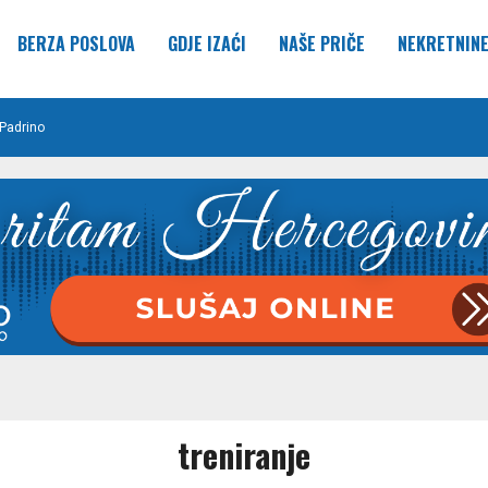
BERZA POSLOVA
GDJE IZAĆI
NAŠE PRIČE
NEKRETNIN
Padrino
treniranje