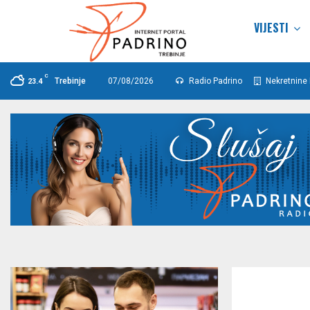
VIJESTI
C
Trebinje
07/08/2026
Radio Padrino
Nekretnine 
23.4