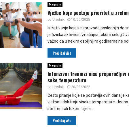
Magazin
Vježbe koje postaju prioritet u zrel
od
Urednik
10/05/2025
Istraživanja koja se sprovode poslednjih deci
je fizička aktivnost značajna tokom celog živ
važno da u nekim ozbiljnijim godinama ne od
Pročitaj više
Magazin
In­ten­zi­vni treninzi ni­su pre­po­ručlji­v
so­ke tem­pe­ra­tu­re
od
Urednik
20/08/2022
Čes­to pi­ta­nje ko­je se pos­tav­lja ovih da­na je ka
vježba­ti dok traju vi­so­ke tem­pe­ra­tu­re. Je­dno 
ste tre­ni­ra­li to­kom ci­je­le...
Pročitaj više