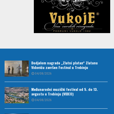
Dodjelom nagrade „Zlatni platan“ Zlatanu
Vidoviću završen Festival u Trebinju
04/08/2026
Međunarodni muzički festival od 5. do 13.
avgusta u Trebinju (VIDEO)
04/08/2026