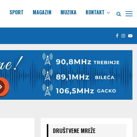
E
SPORT
MAGAZIN
MUZIKA
KONTAKT
Facebook
Insta
Yo
DRUŠTVENE MREŽE