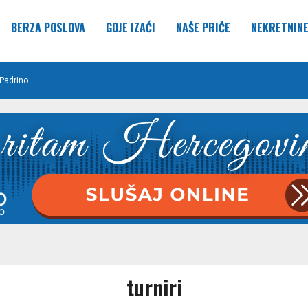
BERZA POSLOVA
GDJE IZAĆI
NAŠE PRIČE
NEKRETNIN
Padrino
turniri