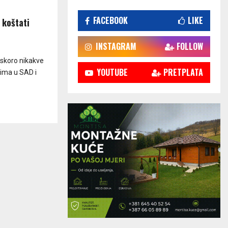
FACEBOOK
LIKE
 koštati
INSTAGRAM
FOLLOW
 skoro nikakve
YOUTUBE
PRETPLATA
rima u SAD i