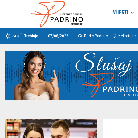
VIJESTI
C
Trebinje
07/08/2026
Radio Padrino
Nekretnine 
34.3