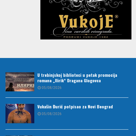
U trebinjskoj biblioteci u petak promocija
romana „Ilirik“ Dragana Glogovca
05/08/2026
Vukašin Đurić potpisao za Novi Beograd
05/08/2026