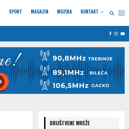
E
SPORT
MAGAZIN
MUZIKA
KONTAKT
Facebook
Insta
Yo
DRUŠTVENE MREŽE