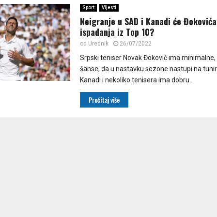
Sport
Vijesti
Neigranje u SAD i Kanadi će Đokovića
ispadanja iz Top 10?
od
Urednik
26/07/2022
Srpski teniser Novak Đoković ima minimalne,
šanse, da u nastavku sezone nastupi na tuni
Kanadi i nekoliko tenisera ima dobru...
Pročitaj više