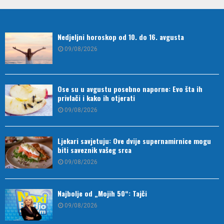
Nedjeljni horoskop od 10. do 16. avgusta
09/08/2026
Ose su u avgustu posebno naporne: Evo šta ih
privlači i kako ih otjerati
09/08/2026
Ljekari savjetuju: Ove dvije supernamirnice mogu
biti saveznik vašeg srca
09/08/2026
Najbolje od „Mojih 50“: Tajči
09/08/2026