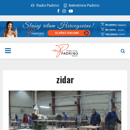
Radio Padrino
Nekretnine Padrino
Facebook
Instagram
Youtube
PRIMARY
MENU
zidar