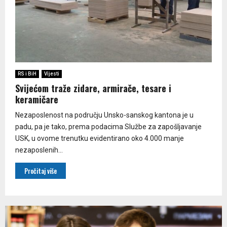
RS i BiH
Vijesti
Svijećom traže zidare, armirače, tesare i
keramičare
Nezaposlenost na području Unsko-sanskog kantona je u
padu, pa je tako, prema podacima Službe za zapošljavanje
USK, u ovome trenutku evidentirano oko 4.000 manje
nezaposlenih...
Pročitaj više