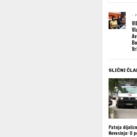
P
VI
Vl
Av
Bo
Vr
SLIČNI ČLA
Patnja dijaliz
Nevesinja: U 