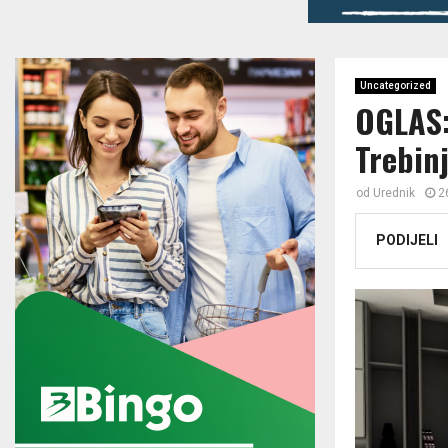
Uncategorized
OGLAS: 
Trebin
od
Urednik
2
PODIJELI