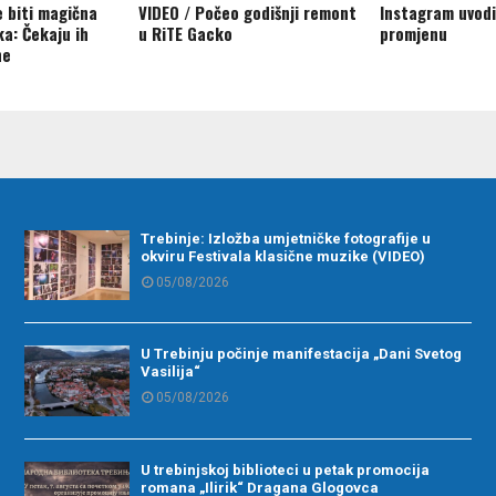
e biti magična
VIDEO / Počeo godišnji remont
Instagram uvodi
ka: Čekaju ih
u RiTЕ Gacko
promjenu
ne
Trebinje: Izložba umjetničke fotografije u
okviru Festivala klasične muzike (VIDEO)
05/08/2026
U Trebinju počinje manifestacija „Dani Svetog
Vasilija“
05/08/2026
U trebinjskoj biblioteci u petak promocija
romana „Ilirik“ Dragana Glogovca