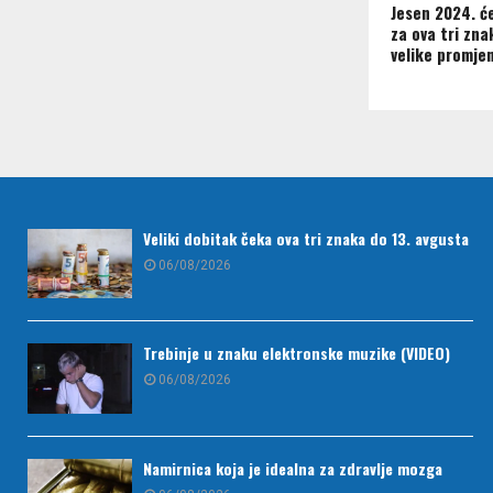
Jesen 2024. ć
za ova tri zna
velike promje
Veliki dobitak čeka ova tri znaka do 13. avgusta
06/08/2026
Trebinje u znaku elektronske muzike (VIDEO)
06/08/2026
Namirnica koja je idealna za zdravlje mozga