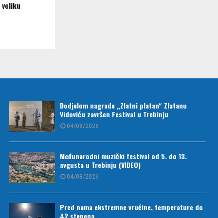
 veliku
Dodjelom nagrade „Zlatni platan“ Zlatanu
Vidoviću završen Festival u Trebinju
04/08/2026
Međunarodni muzički festival od 5. do 13.
avgusta u Trebinju (VIDEO)
04/08/2026
Pred nama ekstremne vrućine, temperature do
42 stepena