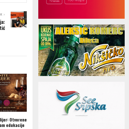
AK
ja:
tić
ijer: Otvorene
ram edukacije