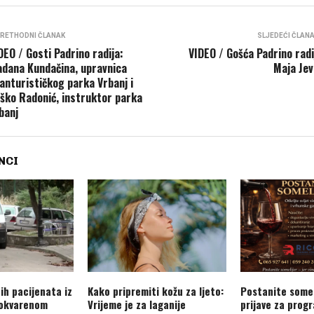
RETHODNI ČLANAK
SLJEDEĆI ČLAN
DEO / Gosti Padrino radija:
VIDEO / Gošća Padrino radi
adana Kundačina, upravnica
Maja Jev
anturističkog parka Vrbanj i
ško Radonić, instruktor parka
banj
NCI
nih pacijenata iz
Kako pripremiti kožu za ljeto:
Postanite somel
pokvarenom
Vrijeme je za laganije
prijave za prog