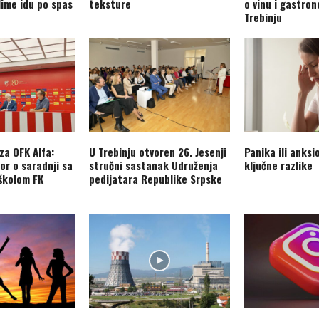
lime idu po spas
teksture
o vinu i gastron
Trebinju
 za OFK Alfa:
U Trebinju otvoren 26. Jesenji
Panika ili anks
or o saradnji sa
stručni sastanak Udruženja
ključne razlike
školom FK
pedijatara Republike Srpske
a