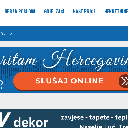
BERZA POSLOVA
GDJE IZAĆI
NAŠE PRIČE
NEKRETNIN
Padrino