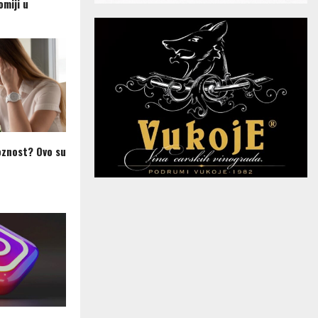
omiji u
ioznost? Ovo su