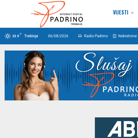
VIJESTI
C
Trebinje
06/08/2026
Radio Padrino
Nekretnine 
33.9