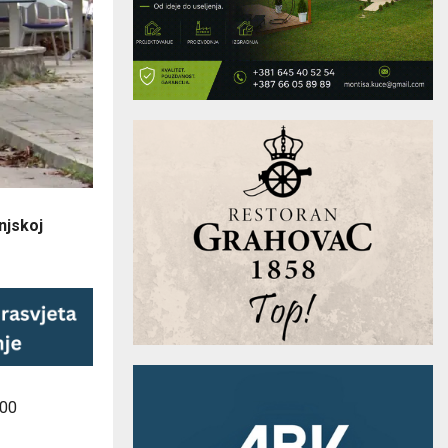
njskoj
200