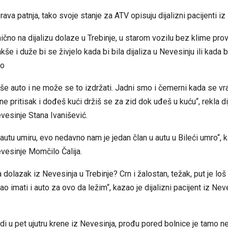
rava patnja, tako svoje stanje za ATV opisuju dijalizni pacijenti i
ično na dijalizu dolaze u Trebinje, u starom vozilu bez klime prov
akše i duže bi se živjelo kada bi bila dijaliza u Nevesinju ili kada 
lo
loše auto i ne može se to izdržati. Jadni smo i čemerni kada se v
ne pritisak i dođeš kući držiš se za zid dok uđeš u kuću“, rekla di
evesinje Stana Ivanišević.
 autu umiru, evo nedavno nam je jedan član u autu u Bileći umro“, ka
evesinje Momčilo Čalija.
 dolazak iz Nevesinja u Trebinje? Crn i žalostan, težak, put je loš 
ao imati i auto za ovo da ležim“, kazao je dijalizni pacijent iz Neve
di u pet ujutru krene iz Nevesinja, prođu pored bolnice je tamo 