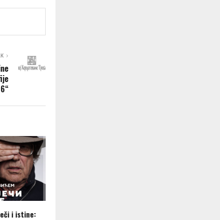
AK
ine
ije
26“
eči i istine: