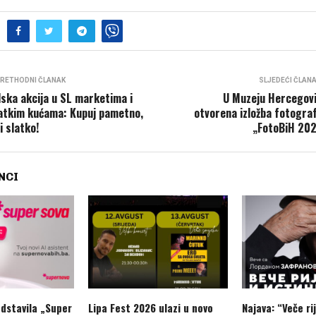
RETHODNI ČLANAK
SLJEDEĆI ČLAN
lska akcija u SL marketima i
U Muzeju Hercegov
atkim kućama: Kupuj pametno,
otvorena izložba fotograf
vi slatko!
„FotoBiH 20
NCI
dstavila „Super
Lipa Fest 2026 ulazi u novo
Najava: “Veče rij