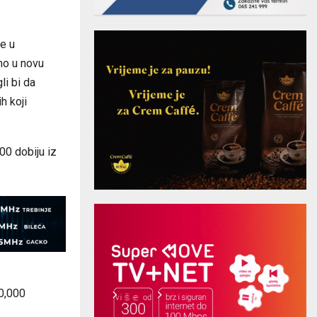
e u
mo u novu
li bi da
h koji
00 dobiju iz
00,000