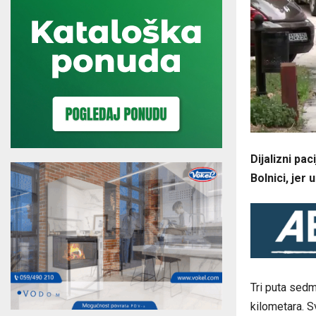
Dijalizni pa
Bolnici, jer 
Tri puta sedm
kilometara. S