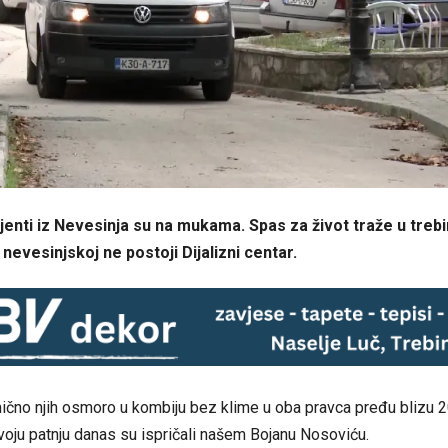
cijenti iz Nevesinja su na mukama. Spas za život traže u trebi
u nevesinjskoj ne postoji Dijalizni centar.
ično njih osmoro u kombiju bez klime u oba pravca pređu blizu 
voju patnju danas su ispričali našem Bojanu Nosoviću.