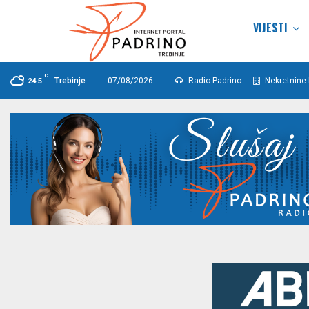
VIJESTI
C
Trebinje
07/08/2026
Radio Padrino
Nekretnine 
24.5