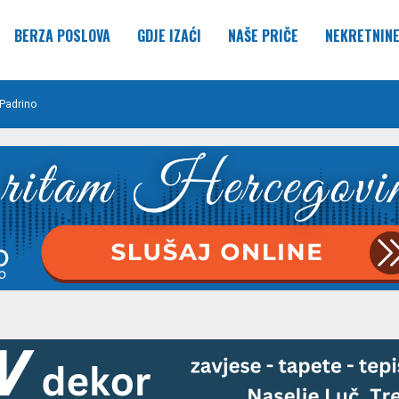
BERZA POSLOVA
GDJE IZAĆI
NAŠE PRIČE
NEKRETNIN
Padrino