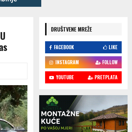
DRUŠTVENE MREŽE
 U
as
FACEBOOK
LIKE
INSTAGRAM
FOLLOW
YOUTUBE
PRETPLATA