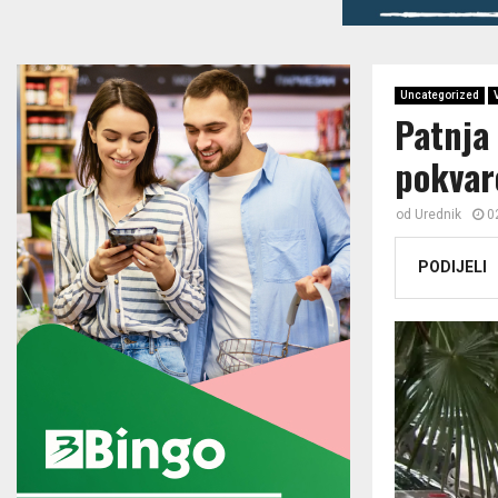
Uncategorized
Patnja 
pokvar
od
Urednik
0
PODIJELI