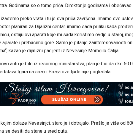
ntra. Godinama se o tome priča. Direktor je godinama i obećavao.
 izađemo preko vrata i tu je sva priča završena. Imamo sve uslov
ostor planiran za Dijalizni centar, imamo sada priliku kada pređe
nicu, ostaju ovi aparati koje mi sada koristimo ovdje u staroj, mog
e aparate i prebacimo gore. Samo je pitanje zainteresovanosti oni
ma“, kazao je dijalizni pacijent iz Nevesinje Momčilo Čalija.
ovo auto je bilo iz resornog ministarstva, plan je bio da oko 50.0
edstava Igara na sreću. Sreća ove ljude nije pogledala.
 kojim dolaze Nevesinjci, staro je i dotrajalo. Prešlo je više od 6
na se desiti da stane u sred puta.