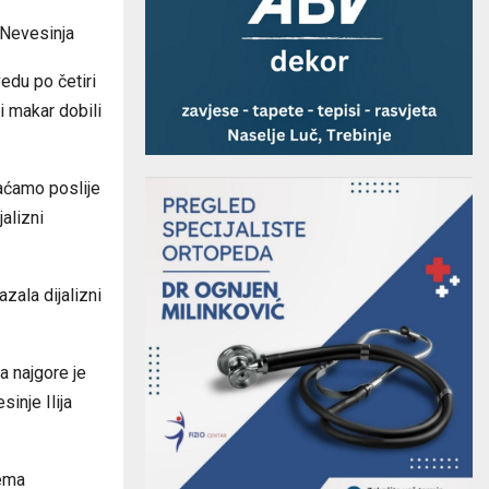
z Nevesinja
edu po četiri
bi makar dobili
raćamo poslije
jalizni
zala dijalizni
a najgore je
sinje Ilija
nema