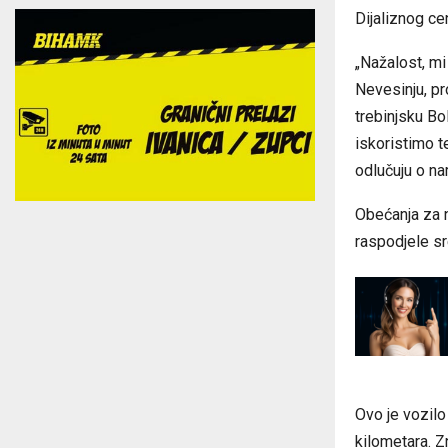
Dijaliznog ce
„Nažalost, mi
Nevesinju, pr
trebinjsku Bol
iskoristimo t
odlučuju o na
Obećanja za n
raspodjele sr
Ovo je vozilo
kilometara. Z