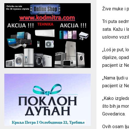
Žive muke i p
Tri puta sedm
sata. Kažu i l
uslovno vozi
„Loš je put, 
dijalize, opad
pacijent iz N
„Nama ljudi u
pacijent iz N
„Kako izgleda
što bih ja mor
Govedarica.
Ovih osam lju