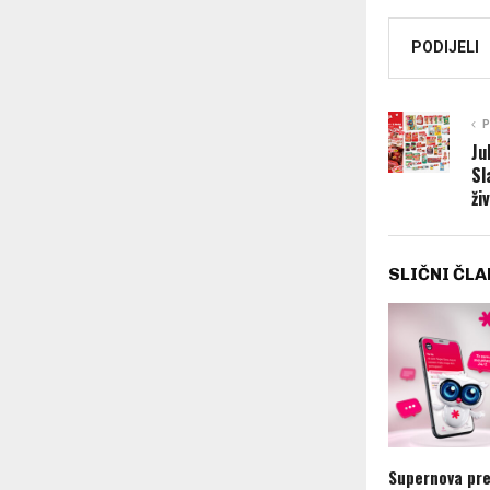
PODIJELI
P
Ju
Sl
ži
SLIČNI ČLA
Supernova pre