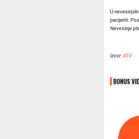
U nevesinjsk
pacijenti. Po
Nevesinje pla
Izvor:
ATV
BONUS VI