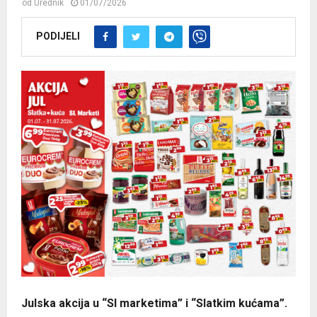
od
Urednik
01/07/2026
PODIJELI
Julska akcija u “Sl marketima” i “Slatkim kućama”.