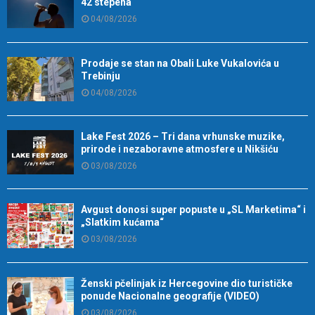
42 stepena
04/08/2026
Prodaje se stan na Obali Luke Vukalovića u
Trebinju
04/08/2026
Lake Fest 2026 – Tri dana vrhunske muzike,
prirode i nezaboravne atmosfere u Nikšiću
03/08/2026
Avgust donosi super popuste u „SL Marketima“ i
„Slatkim kućama“
03/08/2026
Ženski pčelinjak iz Hercegovine dio turističke
ponude Nacionalne geografije (VIDEO)
03/08/2026