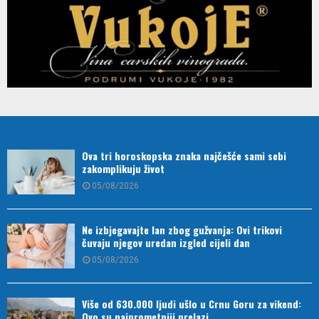
Ova tri horoskopska znaka najčešće sami sebi
zakomplikuju život
05/08/2026
Ne izbjegavajte lan zbog gužvanja: Ovi trikovi
čuvaju njegov uredan izgled cijeli dan
05/08/2026
Više od 630.000 ljudi ušlo u Crnu Goru za vikend:
Ovo su najprometniji prelazi