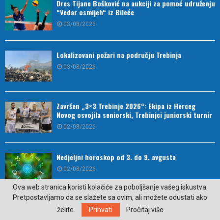
Dres Tijane Bošković na aukciji za pomoć udruženju
“Vedar osmijeh“ iz Bileće
03/08/2026
Lokalizovani požari na području Trebinja
03/08/2026
Završen „3×3 Trebinje 2026“: Ekipa iz Herceg
Novog osvojila seniorski, Trebinjci juniorski turnir
02/08/2026
Nedjeljni horoskop od 3. do 9. avgusta
02/08/2026
Ova web stranica koristi kolačiće za poboljšanje vašeg iskustva.
Pretpostavljamo da se slažete sa ovim, ali možete odustati ako
Proglašen najbolji parfem svih vremena
želite.
Prihvati
Pročitaj više