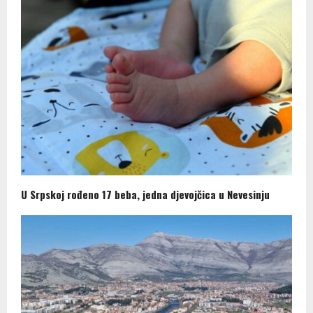
U Srpskoj rođeno 17 beba, jedna djevojčica u Nevesinju