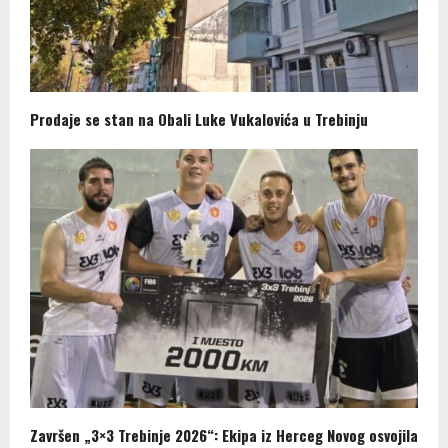
Prodaje se stan na Obali Luke Vukalovića u Trebinju
Završen „3×3 Trebinje 2026“: Ekipa iz Herceg Novog osvojila