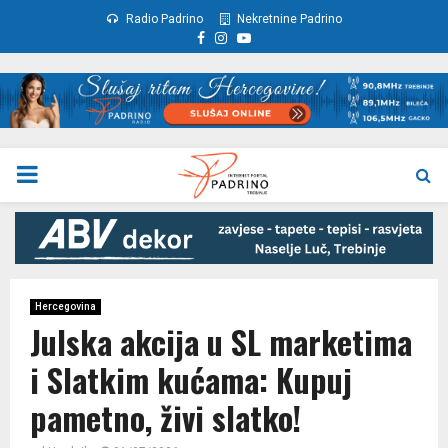
Radio Padrino
Nekretnine Padrino
Facebook
Instagram
Youtube
PRIMARY
MENU
Hercegovina
Julska akcija u SL marketima
i Slatkim kućama: Kupuj
pametno, živi slatko!