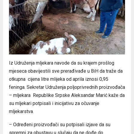
Iz Udruženja mljekara navode da su krajem prošlog
mjeseca obavijestili sve prerađivađe u BiH da traže da
otkupna cijena litre mlijeka od aprila iznosi 0,95
feninga. Sekretar Udruženja poljoprivrednih proizvođača
– mljekara Republike Srpske Aleksandar Marić kaže da
su mljekari potpisali i inicijativu za očuvanje
mljekarstva.
– Određeni proizvođači su potpisali izjave da su
spremni za obustavu u slučaju da ne dođe do