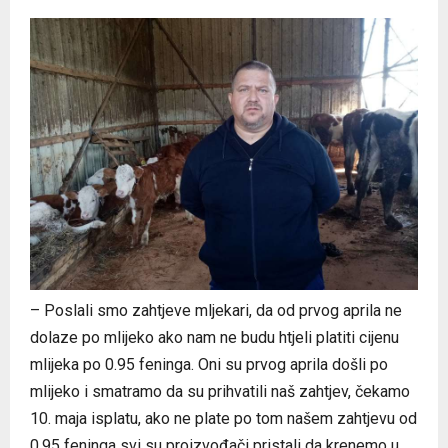
– Poslali smo zahtjeve mljekari, da od prvog aprila ne
dolaze po mlijeko ako nam ne budu htjeli platiti cijenu
mlijeka po 0.95 feninga. Oni su prvog aprila došli po
mlijeko i smatramo da su prihvatili naš zahtjev, čekamo
10. maja isplatu, ako ne plate po tom našem zahtjevu od
0.95 feninga svi su proizvođači pristali da krenemo u