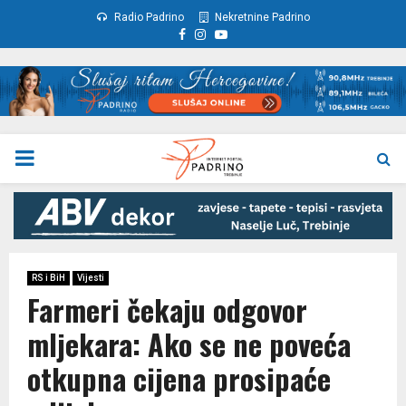
Radio Padrino
Nekretnine Padrino
Facebook
Instagram
Youtube
PRIMARY
MENU
RS i BiH
Vijesti
Farmeri čekaju odgovor
mljekara: Ako se ne poveća
otkupna cijena prosipaće