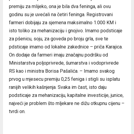
premiju za mlijeko, ona je bila dva feninga, ali ovu
godinu su je uvećali na četiri feninga. Registrovani
farmeri dobijaju za sjemena maksimalno 1.000 KM i
isto toliko za mehanizaciju i gnojivo. Imamo podsticaje
za pšenicu, soju, za goveda po broju grla, sve te
pdsticaje imamo od lokalne zakednice – priča Karajica.
On dodaje da farmeri imaju značajnu podršku od
Ministarstva poljoprivrede, šumarstva i vodoprivrede
RS kao i ministra Borisa Pašalića. – Imamo svakog
prvog u mjesecu premiju 0,25 feniga i stigli su isplatu
ranijih velikih kašnjenja. Svaka im čast, isto daju
podsticaje za mehanizaciju, kapitalne investicije, junice,
najveći je problem što mljekare ne dižu otkupnu cijenu –
tvrdi on.