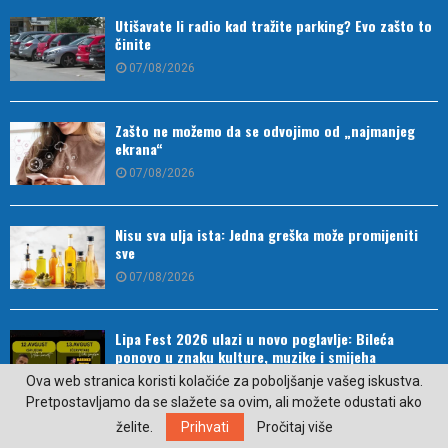
Utišavate li radio kad tražite parking? Evo zašto to
činite
07/08/2026
Zašto ne možemo da se odvojimo od „najmanjeg
ekrana“
07/08/2026
Nisu sva ulja ista: Jedna greška može promijeniti
sve
07/08/2026
Lipa Fest 2026 ulazi u novo poglavlje: Bileća
ponovo u znaku kulture, muzike i smijeha
Ova web stranica koristi kolačiće za poboljšanje vašeg iskustva.
07/08/2026
Pretpostavljamo da se slažete sa ovim, ali možete odustati ako
želite.
Prihvati
Pročitaj više
Najava: “Veče riječi i istine: Gost Lordan