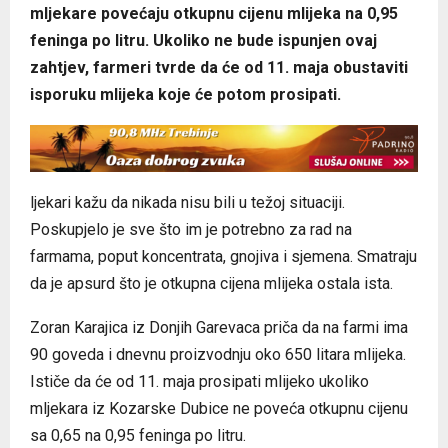
mljekare povećaju otkupnu cijenu mlijeka na 0,95
feninga po litru. Ukoliko ne bude ispunjen ovaj
zahtjev, farmeri tvrde da će od 11. maja obustaviti
isporuku mlijeka koje će potom prosipati.
ljekari kažu da nikada nisu bili u težoj situaciji.
Poskupjelo je sve što im je potrebno za rad na
farmama, poput koncentrata, gnojiva i sjemena. Smatraju
da je apsurd što je otkupna cijena mlijeka ostala ista.
Zoran Karajica iz Donjih Garevaca priča da na farmi ima
90 goveda i dnevnu proizvodnju oko 650 litara mlijeka.
Ističe da će od 11. maja prosipati mlijeko ukoliko
mljekara iz Kozarske Dubice ne poveća otkupnu cijenu
sa 0,65 na 0,95 feninga po litru.