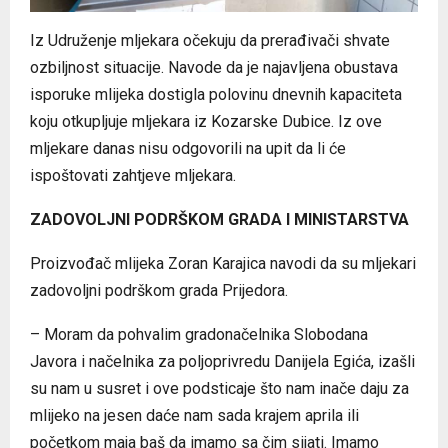
Iz Udruženje mljekara očekuju da prerađivači shvate
ozbiljnost situacije. Navode da je najavljena obustava
isporuke mlijeka dostigla polovinu dnevnih kapaciteta
koju otkupljuje mljekara iz Kozarske Dubice. Iz ove
mljekare danas nisu odgovorili na upit da li će
ispoštovati zahtjeve mljekara.
ZADOVOLJNI PODRŠKOM GRADA I MINISTARSTVA
Proizvođač mlijeka Zoran Karajica navodi da su mljekari
zadovoljni podrškom grada Prijedora.
– Moram da pohvalim gradonačelnika Slobodana
Javora i načelnika za poljoprivredu Danijela Egića, izašli
su nam u susret i ove podsticaje što nam inače daju za
mlijeko na jesen daće nam sada krajem aprila ili
početkom maja baš da imamo sa čim sijati. Imamo