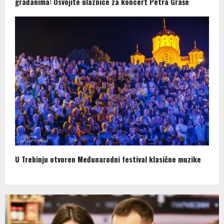
građanima: Osvojite ulaznice za koncert Petra Graše
U Trebinju otvoren Međunarodni festival klasične muzike