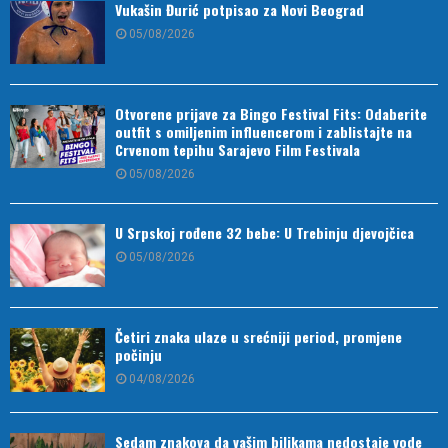
Vukašin Đurić potpisao za Novi Beograd
05/08/2026
Otvorene prijave za Bingo Festival Fits: Odaberite
outfit s omiljenim influencerom i zablistajte na
Crvenom tepihu Sarajevo Film Festivala
05/08/2026
U Srpskoj rođene 32 bebe: U Trebinju djevojčica
05/08/2026
Četiri znaka ulaze u srećniji period, promjene
počinju
04/08/2026
Sedam znakova da vašim biljkama nedostaje vode