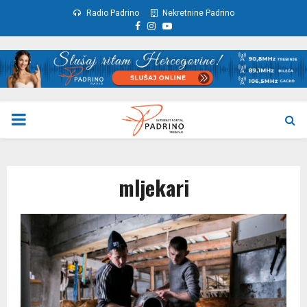
Radio Padrino
Nekretnine Padrino
Facebook
Instagram
Youtube
PRIMARY
MENU
mljekari