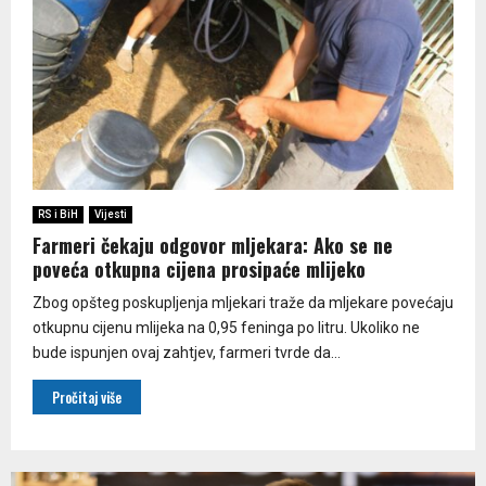
RS i BiH
Vijesti
Farmeri čekaju odgovor mljekara: Ako se ne
poveća otkupna cijena prosipaće mlijeko
Zbog opšteg poskupljenja mljekari traže da mljekare povećaju
otkupnu cijenu mlijeka na 0,95 feninga po litru. Ukoliko ne
bude ispunjen ovaj zahtjev, farmeri tvrde da...
Pročitaj više