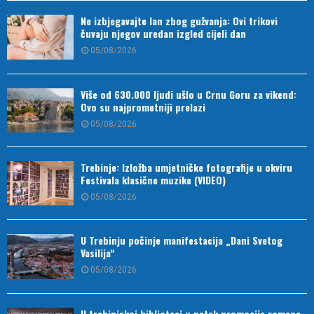
Ne izbjegavajte lan zbog gužvanja: Ovi trikovi
čuvaju njegov uredan izgled cijeli dan
05/08/2026
Više od 630.000 ljudi ušlo u Crnu Goru za vikend:
Ovo su najprometniji prelazi
05/08/2026
Trebinje: Izložba umjetničke fotografije u okviru
Festivala klasične muzike (VIDEO)
05/08/2026
U Trebinju počinje manifestacija „Dani Svetog
Vasilija“
05/08/2026
U trebinjskoj biblioteci u petak promocija romana