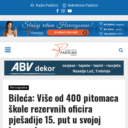
Radio Padrino
Nekretnine Padrino
Facebook
Instagram
Youtube
PRIMARY
MENU
Hercegovina
Bileća: Više od 400 pitomaca
škole rezervnih oficira
pješadije 15. put u svojoj