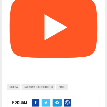
BILEĆA
KASARNA BILEĆKI BORCI
ŠROP
PODIJELI