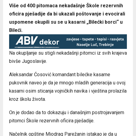
Više od 400 pitomaca nekadašnje Škole rezervnih
oficira pješadije da bi ukazali poštovanje i evocirali
uspomene okupili su se u kasarni „Bilećki borci“ u
Bileći.
Na okupljanje su stigli nekadašnji pitomci iz svih krajeva
bivše Јugoslavije.
Aleksandar Ćosović komandant bilećke kasarne
pukovnik naveo je da je mnogo mladih generacija u ovoj
kasarni osim sticanja vojničkih navika i vještina prolazila
kroz školu života.
On je dodao da to dokazuju i današnjim postrojavanjem
pitomci Škole rezervnih oficira pješadije.
Načelnik opštine Miodrag Parežanin istakao je da u