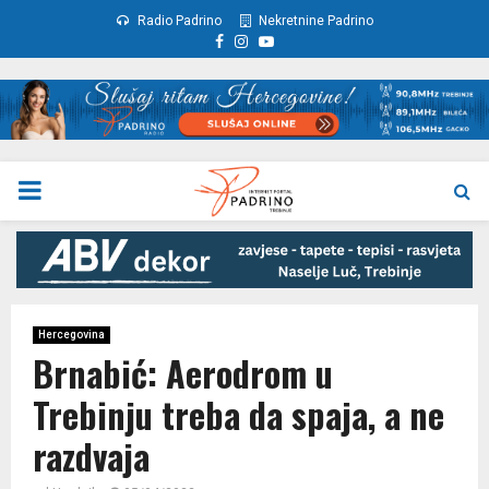
Radio Padrino
Nekretnine Padrino
Facebook
Instagram
Youtube
PRIMARY
MENU
Hercegovina
Brnabić: Aerodrom u
Trebinju treba da spaja, a ne
razdvaja