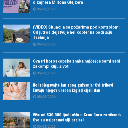
dizajnera Miltona Glejzera
06/08/2026
(VIDEO) Situacija sa požarima pod kontrolom:
Od jutros dejstvuje helikopter na području
Trebinja
06/08/2026
Ova tri horoskopska znaka najčešće sami sebi
zakomplikuju život
05/08/2026
Ne izbjegavajte lan zbog gužvanja: Ovi trikovi
čuvaju njegov uredan izgled cijeli dan
05/08/2026
Više od 630.000 ljudi ušlo u Crnu Goru za vikend:
Ovo su najprometniji prelazi
05/08/2026