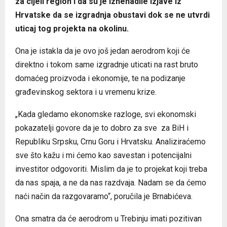
za cijeli region i da su je iznenadile izjave iz
Hrvatske da se izgradnja obustavi dok se ne utvrdi
uticaj tog projekta na okolinu.
Ona je istakla da je ovo još jedan aerodrom koji će
direktno i tokom same izgradnje uticati na rast bruto
domaćeg proizvoda i ekonomije, te na podizanje
građevinskog sektora i u vremenu krize.
„Kada gledamo ekonomske razloge, svi ekonomski
pokazatelji govore da je to dobro za sve za BiH i
Republiku Srpsku, Crnu Goru i Hrvatsku. Analiziraćemo
sve što kažu i mi ćemo kao savestan i potencijalni
investitor odgovoriti. Mislim da je to projekat koji treba
da nas spaja, a ne da nas razdvaja. Nadam se da ćemo
naći način da razgovaramo“, poručila je Brnabićeva.
Ona smatra da će aerodrom u Trebinju imati pozitivan