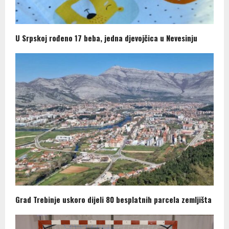
U Srpskoj rođeno 17 beba, jedna djevojčica u Nevesinju
Grad Trebinje uskoro dijeli 80 besplatnih parcela zemljišta