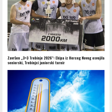
Završen „3×3 Trebinje 2026“: Ekipa iz Herceg Novog osvojila
seniorski, Trebinjci juniorski turnir