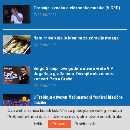
Trebinje u znaku elektronske muzike (VIDEO)
06/08/2026
Namirnica koja je idealna za zdravlje mozga
06/08/2026
Bingo Group i ove godine otvara vrata VIP
događaja građanima: Osvojite ulaznice za
koncert Petra Graše
06/08/2026
U Trebinju otvoren Međunarodni festival klasične
muzike
06/08/2026
Ova web stranica koristi kolačiće za poboljšanje vašeg iskustva.
Pretpostavljamo da se slažete sa ovim, ali možete odustati ako
želite.
Prihvati
Pročitaj više
Trebinje domaćin izložbe radova legendarnog