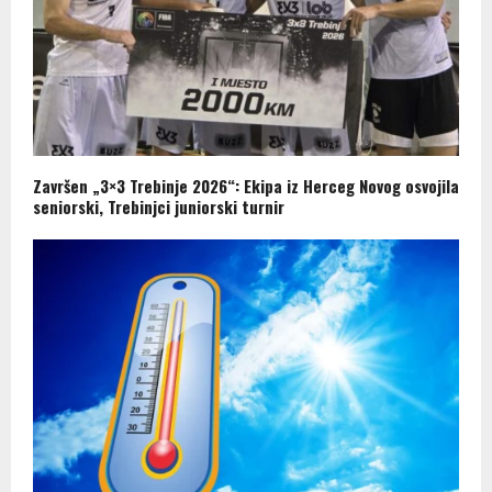
Završen „3×3 Trebinje 2026“: Ekipa iz Herceg Novog osvojila
seniorski, Trebinjci juniorski turnir