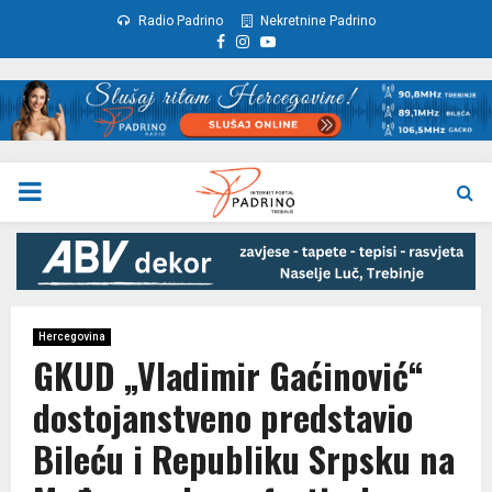
Radio Padrino
Nekretnine Padrino
Facebook
Instagram
Youtube
PRIMARY
MENU
Hercegovina
GKUD „Vladimir Gaćinović“
dostojanstveno predstavio
Bileću i Republiku Srpsku na