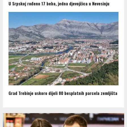
U Srpskoj rođeno 17 beba, jedna djevojčica u Nevesinju
Grad Trebinje uskoro dijeli 80 besplatnih parcela zemljišta