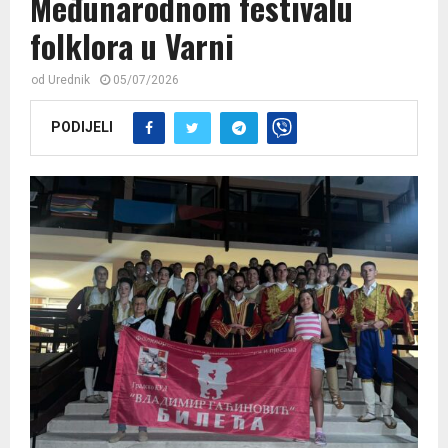
Međunarodnom festivalu
folklora u Varni
od
Urednik
05/07/2026
PODIJELI