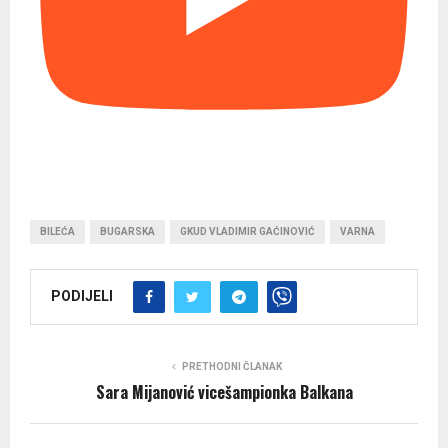
BILEĆA
BUGARSKA
GKUD VLADIMIR GAĆINOVIĆ
VARNA
PODIJELI
PRETHODNI ČLANAK
Sara Mijanović vicešampionka Balkana