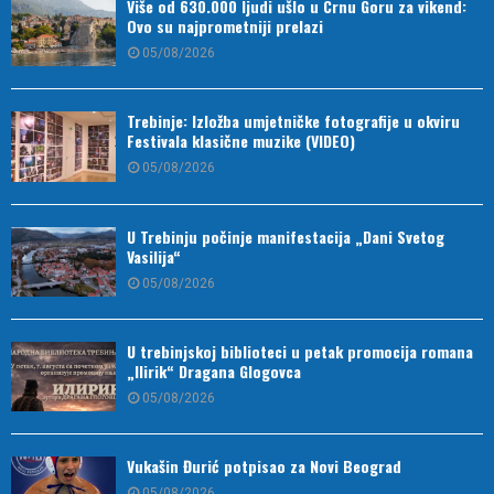
Više od 630.000 ljudi ušlo u Crnu Goru za vikend:
Ovo su najprometniji prelazi
05/08/2026
Trebinje: Izložba umjetničke fotografije u okviru
Festivala klasične muzike (VIDEO)
05/08/2026
U Trebinju počinje manifestacija „Dani Svetog
Vasilija“
05/08/2026
U trebinjskoj biblioteci u petak promocija romana
„Ilirik“ Dragana Glogovca
05/08/2026
Vukašin Đurić potpisao za Novi Beograd
05/08/2026