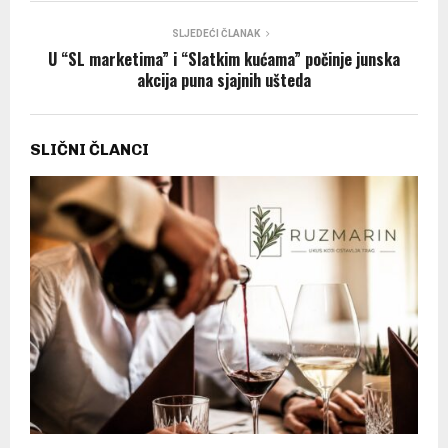
SLJEDEĆI ČLANAK
U “SL marketima” i “Slatkim kućama” počinje junska
akcija puna sjajnih ušteda
SLIČNI ČLANCI