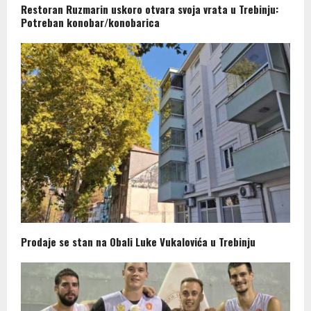
Restoran Ruzmarin uskoro otvara svoja vrata u Trebinju:
Potreban konobar/konobarica
Prodaje se stan na Obali Luke Vukalovića u Trebinju