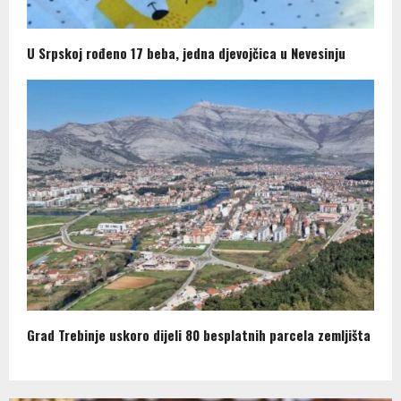
U Srpskoj rođeno 17 beba, jedna djevojčica u Nevesinju
Grad Trebinje uskoro dijeli 80 besplatnih parcela zemljišta