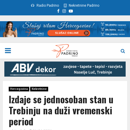
Radio Padrino
Nekretnine Padrino
Facebook
Instagram
Youtube
PRIMARY
MENU
Hercegovina
Nekretnine
Izdaje se jednosoban stan u
Trebinju na duži vremenski
period