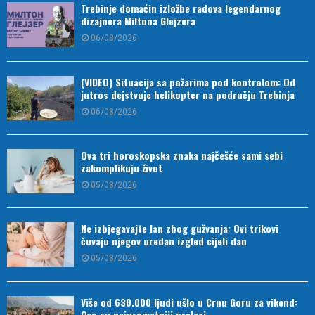
Trebinje domaćin izložbe radova legendarnog
dizajnera Miltona Glejzera
06/08/2026
(VIDEO) Situacija sa požarima pod kontrolom: Od
jutros dejstvuje helikopter na području Trebinja
06/08/2026
Ova tri horoskopska znaka najčešće sami sebi
zakomplikuju život
05/08/2026
Ne izbjegavajte lan zbog gužvanja: Ovi trikovi
čuvaju njegov uredan izgled cijeli dan
05/08/2026
Više od 630.000 ljudi ušlo u Crnu Goru za vikend:
Ovo su najprometniji prelazi