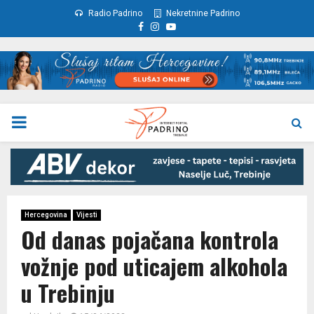
Radio Padrino
Nekretnine Padrino
Facebook
Instagram
Youtube
PRIMARY
MENU
Hercegovina
Vijesti
Od danas pojačana kontrola
vožnje pod uticajem alkohola
u Trebinju