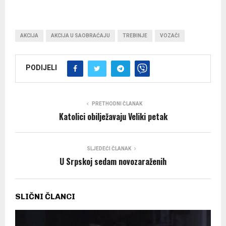
AKCIJA
AKCIJA U SAOBRAĆAJU
TREBINJE
VOZAČI
PODIJELI
PRETHODNI ČLANAK
Katolici obilježavaju Veliki petak
SLJEDEĆI ČLANAK
U Srpskoj sedam novozaraženih
SLIČNI ČLANCI