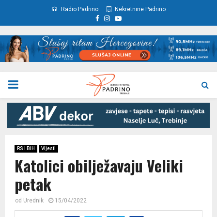
Radio Padrino
Nekretnine Padrino
Facebook
Instagram
Youtube
PRIMARY
MENU
RS i BiH
Vijesti
Katolici obilježavaju Veliki
petak
od
Urednik
15/04/2022