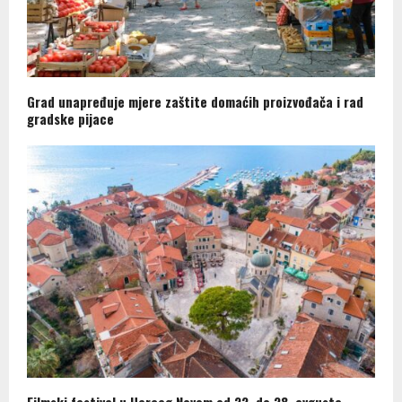
Grad unapređuje mjere zaštite domaćih proizvođača i rad
gradske pijace
Filmski festival u Herceg Novom od 22. do 28. avgusta