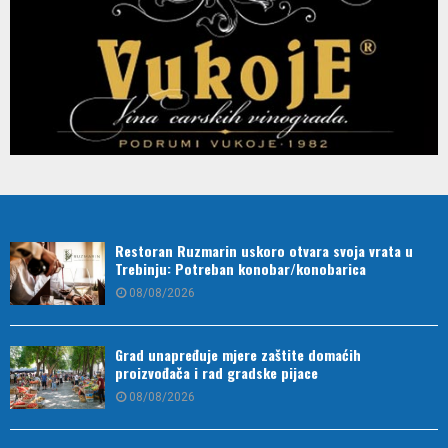
Restoran Ruzmarin uskoro otvara svoja vrata u
Trebinju: Potreban konobar/konobarica
08/08/2026
Grad unapređuje mjere zaštite domaćih
proizvođača i rad gradske pijace
08/08/2026