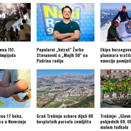
ena 151.
Popularni „kvizaš“ Žarko
Ekipa hercegov
limpijada
Stevanović u „Mojih 50“ na
planinara vratil
Padrino radiju
emocije pomiješ
eno 17 beba,
Grad Trebinje uskoro dijeli 80
Trebinje: „Glavn
ca u Nevesinju
besplatnih parcela zemljišta
pobjednik 69. O
malom fudbalu