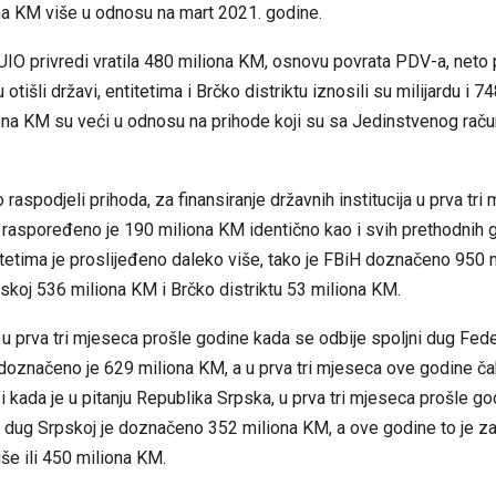
na KM više u odnosu na mart 2021. godine.
UIO privredi vratila 480 miliona KM, osnovu povrata PDV-a, neto p
u otišli državi, entitetima i Brčko distriktu iznosili su milijardu i 
ona KM su veći u odnosu na prihode koji su sa Jedinstvenog raču
.
o raspodjeli prihoda, za finansiranje državnih institucija u prva tri
raspoređeno je 190 miliona KM identično kao i svih prethodnih 
tetima je proslijeđeno daleko više, tako je FBiH doznačeno 950 
skoj 536 miliona KM i Brčko distriktu 53 miliona KM.
, u prva tri mjeseca prošle godine kada se odbije spoljni dug Fede
doznačeno je 629 miliona KM, a u prva tri mjeseca ove godine ča
 i kada je u pitanju Republika Srpska, u prva tri mjeseca prošle g
i dug Srpskoj je doznačeno 352 miliona KM, a ove godine to je z
še ili 450 miliona KM.