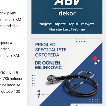
rikupljeni
748 miliona KM
na podjeljeni
 mjeseca
godina,
nmiliona KM,
raciji BiH u
k 785 miliona
odine kada se
a gotovo 100