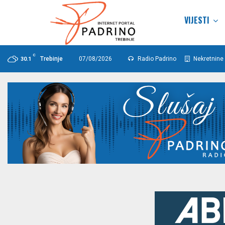
VIJESTI
C
Trebinje
07/08/2026
Radio Padrino
Nekretnine 
30.1