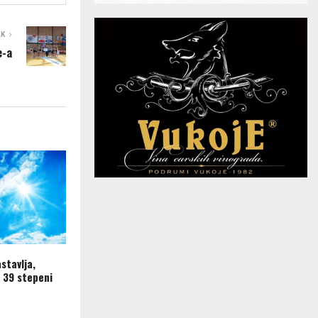
AK
e-a
astavlja,
 39 stepeni