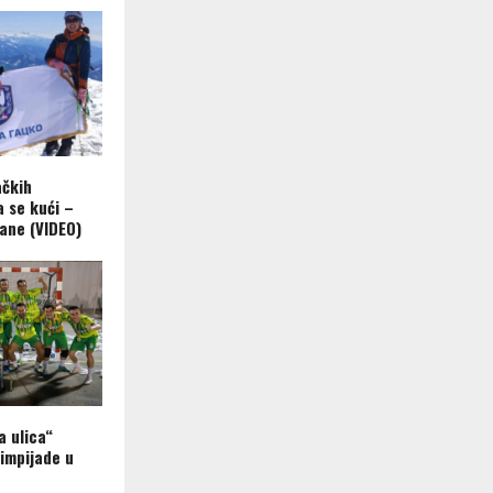
ačkih
a se kući –
ane (VIDEO)
a ulica“
limpijade u