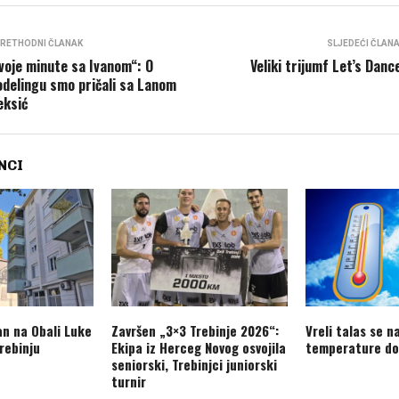
RETHODNI ČLANAK
SLJEDEĆI ČLAN
voje minute sa Ivanom“: O
Veliki trijumf Let’s Danc
delingu smo pričali sa Lanom
eksić
NCI
an na Obali Luke
Završen „3×3 Trebinje 2026“:
Vreli talas se n
rebinju
Ekipa iz Herceg Novog osvojila
temperature do
seniorski, Trebinjci juniorski
turnir