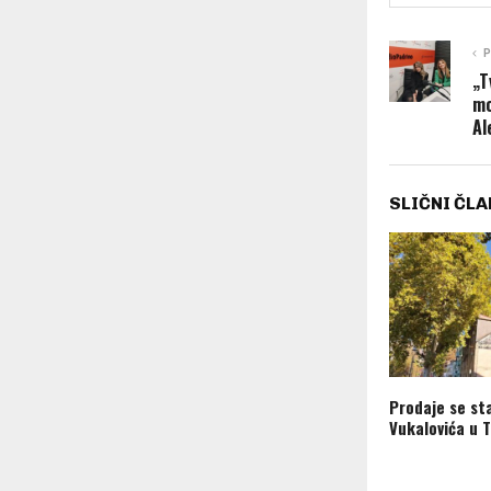
P
„T
mo
Al
SLIČNI ČLA
Prodaje se st
Vukalovića u T