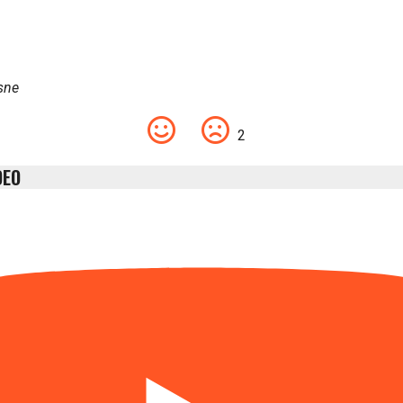
sne
2
DEO