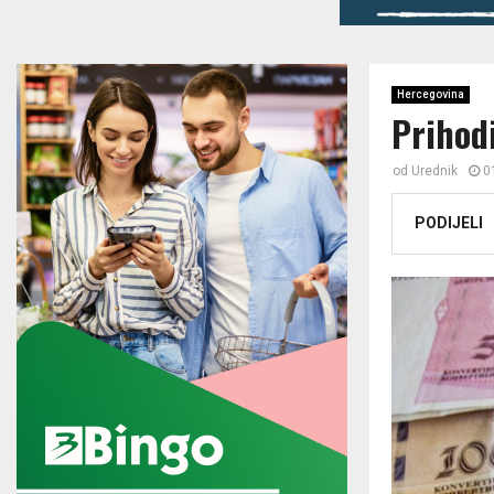
Hercegovina
Prihodi
od
Urednik
0
PODIJELI