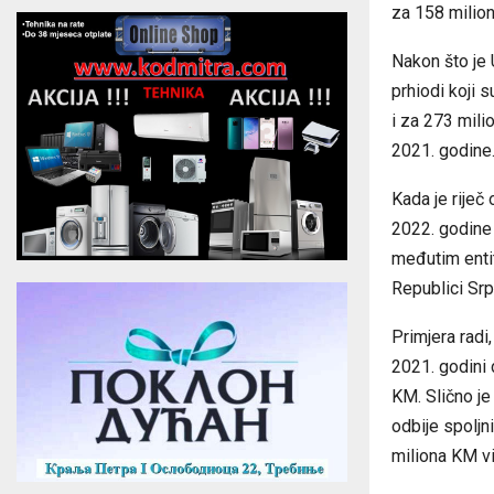
za 158 milio
Nakon što je 
prhiodi koji s
i za 273 mili
2021. godine
Kada je riječ 
2022. godine 
međutim enti
Republici Srp
Primjera radi
2021. godini 
KM. Slično je
odbije spoljn
miliona KM vi