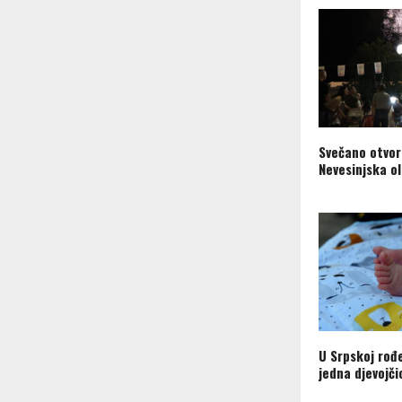
Svečano otvor
Nevesinjska o
U Srpskoj rođ
jedna djevojči