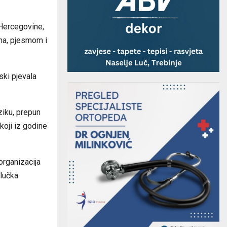
 Hercegovine,
ama, pjesmom i
ski pjevala
ziku, prepun
koji iz godine
 organizacija
alučka