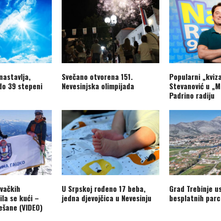
nastavlja,
Svečano otvorena 151.
Popularni „kviz
do 39 stepeni
Nevesinjska olimpijada
Stevanović u „M
Padrino radiju
vačkih
U Srpskoj rođeno 17 beba,
Grad Trebinje us
ila se kući –
jedna djevojčica u Nevesinju
besplatnih parc
ešane (VIDEO)