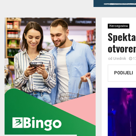
Hercegovina
Spekta
otvoren
od
Urednik
1
PODIJELI