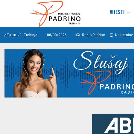
VIJESTI
C
Trebinje
08/08/2026
Radio Padrino
Nekretnine 
28.5