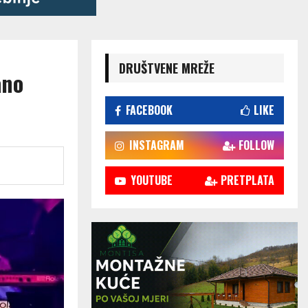
DRUŠTVENE MREŽE
ano
FACEBOOK
LIKE
INSTAGRAM
FOLLOW
YOUTUBE
PRETPLATA