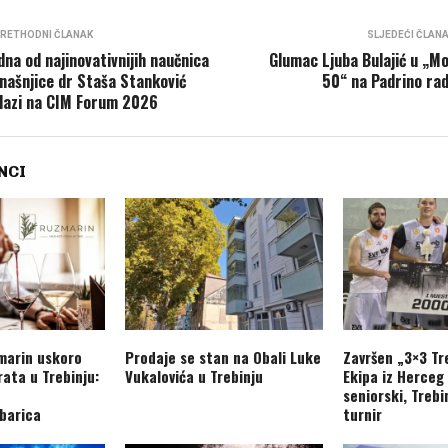
RETHODNI ČLANAK
SLJEDEĆI ČLAN
dna od najinovativnijih naučnica
Glumac Ljuba Bulajić u „Mo
našnjice dr Staša Stanković
50“ na Padrino rad
lazi na CIM Forum 2026
NCI
marin uskoro
Prodaje se stan na Obali Luke
Završen „3×3 Tr
rata u Trebinju:
Vukalovića u Trebinju
Ekipa iz Herceg 
seniorski, Trebi
barica
turnir