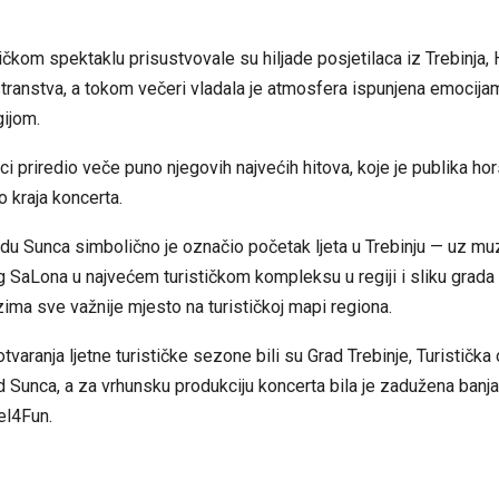
kom spektaklu prisustvovale su hiljade posjetilaca iz Trebinja,
stranstva, a tokom večeri vladala je atmosfera ispunjena emocij
gijom.
ici priredio veče puno njegovih najvećih hitova, koje je publika hor
 kraja koncerta.
du Sunca simbolično je označio početak ljeta u Trebinju — uz mu
 SaLona u najvećem turističkom kompleksu u regiji i sliku grada 
ima sve važnije mjesto na turističkoj mapi regiona.
tvaranja ljetne turističke sezone bili su Grad Trebinje, Turistička
ad Sunca, a za vrhunsku produkciju koncerta bila je zadužena banj
el4Fun.