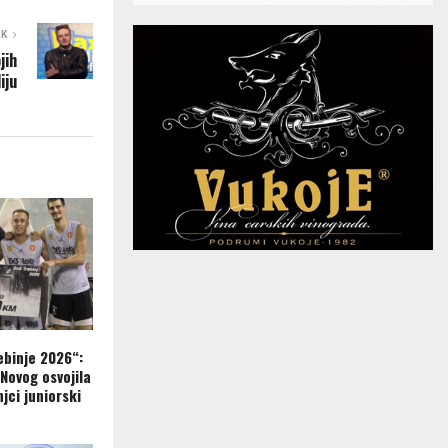
AK
jih
iju
ebinje 2026“:
Novog osvojila
njci juniorski