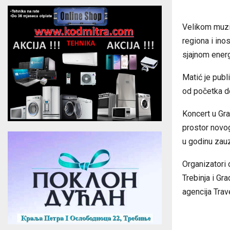
Velikom muzič
regiona i ino
sjajnom ener
Matić je publ
od početka do
Koncert u Gra
prostor novog
u godinu zauz
Organizatori o
Trebinja i Gr
agencija Trav