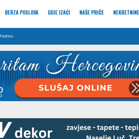
BERZA POSLOVA
GDJE IZAĆI
NAŠE PRIČE
NEKRETNIN
Padrino