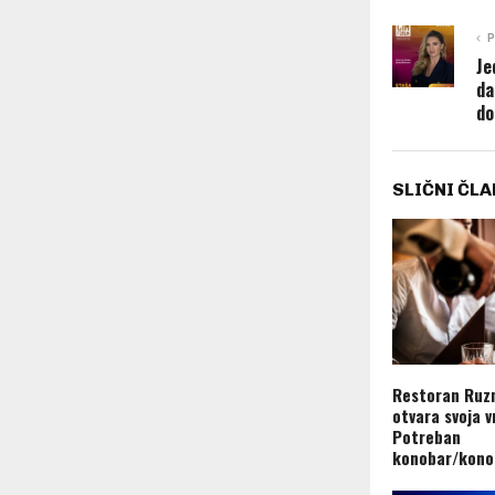
P
Je
da
do
SLIČNI ČLA
Restoran Ruz
otvara svoja v
Potreban
konobar/kono