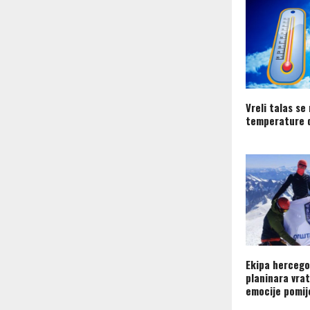
Vreli talas se 
temperature 
Ekipa hercego
planinara vrat
emocije pomij