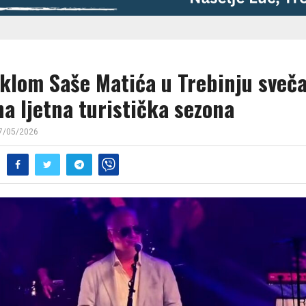
klom Saše Matića u Trebinju sveč
a ljetna turistička sezona
7/05/2026