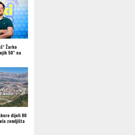
aš“ Žarko
ojih 50“ na
koro dijeli 80
ela zemljišta