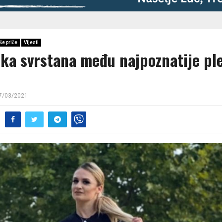
še priče
Vijesti
jka svrstana među najpoznatije pl
7/03/2021