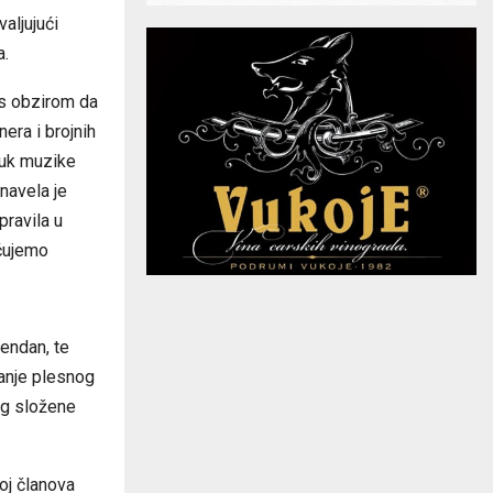
aljujući
a.
 s obzirom da
ra i brojnih
vuk muzike
 navela je
pravila u
 čujemo
đendan, te
vanje plesnog
og složene
roj članova