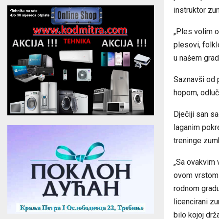
instruktor zu
„Ples volim o
plesovi, folk
u našem gradu“
Saznavši od p
hopom, odluči
Dječiji san s
laganim pokre
treninge zum
„Sa ovakvim v
ovom vrstom 
rodnom gradu
licencirani z
bilo kojoj dr