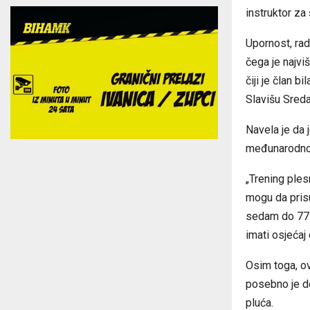
instruktor za
Upornost, rad
čega je najv
čiji je član b
Slavišu Sreda
Navela je da 
međunarodnom
„Trening ples
mogu da prisu
sedam do 77 g
imati osjećaj 
Osim toga, ova
posebno je do
pluća.