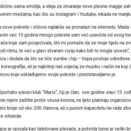
obično sama smišlja, a ideja za stvaranje nove plesne magije zahv
venim mrežama, kao što su Instagram i Youtube, nikada ne manjk
za nove pokrete i stilove najlakše se pronalazi na internetu. Mada
vim već 15 godina mnogo pokreta sam već usavšila od svog trene
vača koje sam posjećivala, što mi pomaže da se moje tijelo na z
di ritmu, te već u glavi stvaram viziju kako bih to mogla izvesti“,
ca i dodala da što se tiče zumbe i hip – hopa postoje određena 
koreografije, ali je najbitniji naš osjećaj za muziku i način na koji
novu koje usklađujemo svoje pokrete i predstavaljamo je.
Sportsko-plesni klub “Maris“, čiji je član, ove godine slavi 15. ro
le mjere zaštite protiv virusa korona, na ljeto planiraju organizo
tno broje od oko 200 članova, ali u punom kapacitetu ne rade zb
 situacije.
injce je opisala kao taletovane plesače, a potvrda tome je veliki b