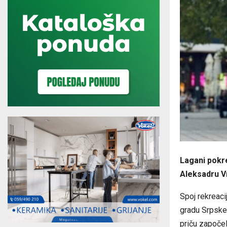
Lagani pokre
Aleksadru Vr
Spoj rekreaci
gradu Srpske 
priču započel