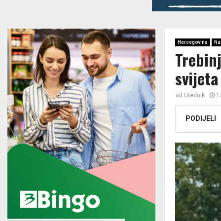
Hercegovina
Na
Trebin
svijeta
od
Urednik
1
PODIJELI