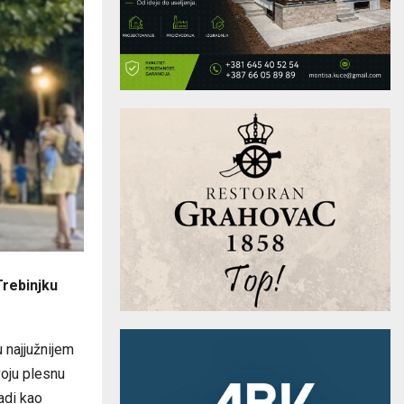
Trebinjku
u najjužnijem
voju plesnu
adi kao