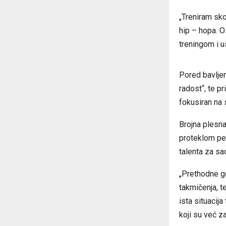
„Treniram sk
hip – hopa. O
treningom i us
Pored bavljen
radost“, te p
fokusiran na s
Brojna plesna
proteklom per
talenta za sa
„Prethodne go
takmičenja, 
ista situacij
koji su već za