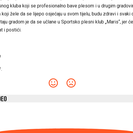
snog kluba koji se profesionalno bave plesom i u drugim gradovi
koji žele da se lijepo osjećaju u svom tijelu, budu zdravi i svaki
ju gradom je da se učlane u Sportsko plesni klub „Maris“, jer ć
t i postići.
m
1.
DEO