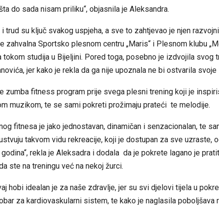
 šta do sada nisam priliku“, objasnila je Aleksandra.
 i trud su ključ svakog uspjeha, a sve to zahtjevao je njen razvojn
iše zahvalna Sportsko plesnom centru „Maris“ i Plesnom klubu „
ila tokom studija u Bijeljini. Pored toga, posebno je izdvojila svog 
novića, jer kako je rekla da ga nije upoznala ne bi ostvarila svoje
je zumba fitness program prije svega plesni trening koji je inspiris
 muzikom, te se sami pokreti prožimaju prateći te melodije.
nog fitnesa je jako jednostavan, dinamičan i senzacionalan, te sa
stvuju takvom vidu rekreacije, koji je dostupan za sve uzraste,
odina“, rekla je Aleksadra i dodala da je pokrete lagano je pratiti
da ste na treningu već na nekoj žurci.
j hobi idealan je za naše zdravlje, jer su svi djelovi tijela u pokre
bar za kardiovaskularni sistem, te kako je naglasila poboljšava r