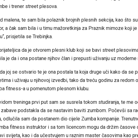
mbe i trener street plesova.
d malena, te sam bila polaznik brojnih plesnih sekcija, kao što su
lor, a čak sam bila i u timu mažoretkinja za Praznik mimoze koji j
, prisjetila se Trebinjka.
rijateljica da je otvorem plesni klub koji se bavi street plesovima
la je da i ona postane njihov član i prepusti uživanju uz moderne
ada joj se ostvario te je ona postala ta koja druge uči kako da se 
tima i uživaju u njihovoj izvedbi, tako da treću godinu za redom 
ba fitness-a u pomenutom plesnom klubu.
idom treninga prvi put sam se susrela tokom studiranja, te me 
zabave podstakla da se nastavim baviti zumbom. Počevši sa r
, odlučila sam da postanem dio cijele Zumba kompanije. Trenut
umba fitness instruktor i sa tom licencom mogu da držim časove
žavi svijeta, kao i da učestvujem u raznim master časovima kao p