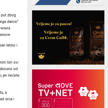
i put zbog
Mega dance“
trenera
 snove.
an latino i
mim tim svi
 odnosno od
, jer nećete
tu, a
ad srca i