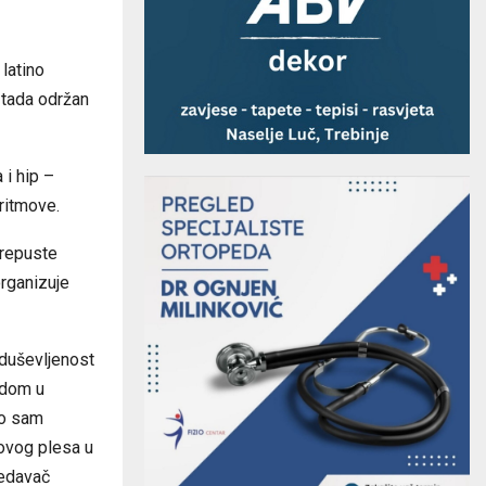
 latino
e tada održan
 i hip –
 ritmove.
prepuste
organizuje
oduševljenost
adom u
no sam
 ovog plesa u
redavač