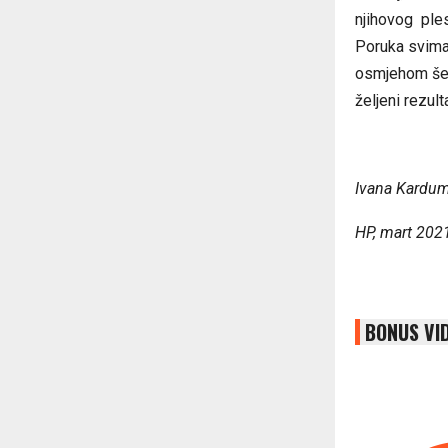
njihovog ple
Poruka svima 
osmjehom šeta
željeni rezulta
Ivana Kardu
HP, mart 202
BONUS VI