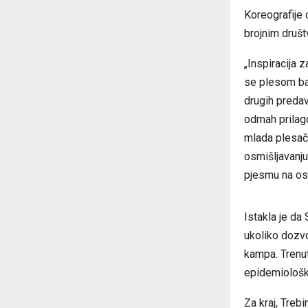
Koreografije 
brojnim društ
„Inspiracija 
se plesom ba
drugih preda
odmah prilago
mlada plesači
osmišljavanju 
pjesmu na os
Istakla je da 
ukoliko dozvo
kampa. Trenu
epidemiološke
Za kraj, Treb