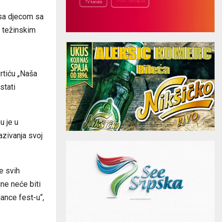
 sa djecom sa
a težinskim
rtiću „Naša
stati
u je u
azivanja svoj
e svih
ne neće biti
ance fest-u“,