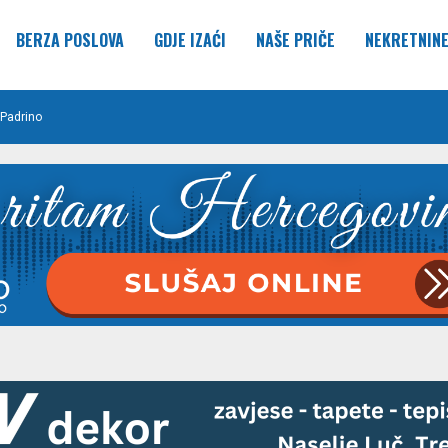
BERZA POSLOVA
GDJE IZAĆI
NAŠE PRIČE
NEKRETNIN
Padrino