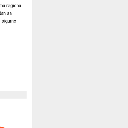
ma regiona.
 dan sa
e sigurno