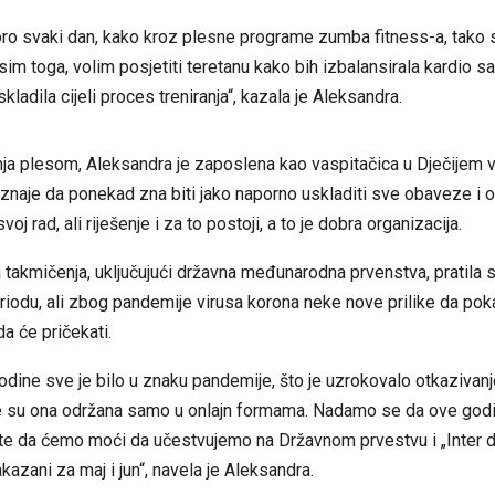
oro svaki dan, kako kroz plesne programe zumba fitness-a, tako
sim toga, volim posjetiti teretanu kako bih izbalansirala kardio s
kladila cijeli proces treniranja“, kazala je Aleksandra.
ja plesom, Aleksandra je zaposlena kao vaspitačica u Dječijem v
riznaje da ponekad zna biti jako naporno uskladiti sve obaveze i o
voj rad, ali riješenje i za to postoji, a to je dobra organizacija.
 takmičenja, uključujući državna međunarodna prvenstva, pratila s
iodu, ali zbog pandemije virusa korona neke nove prilike da pok
da će pričekati.
dine sve je bilo u znaku pandemije, što je uzrokovalo otkazivanj
te su ona održana samo u onlajn formama. Nadamo se da ove godi
a te da ćemo moći da učestvujemo na Državnom prvestvu i „Inter d
kazani za maj i jun“, navela je Aleksandra.