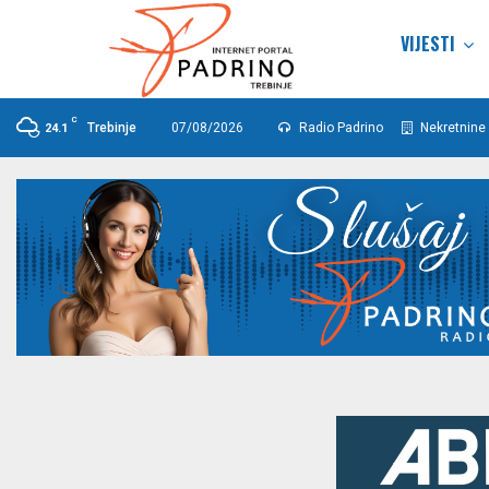
VIJESTI
C
Trebinje
07/08/2026
Radio Padrino
Nekretnine 
24.1