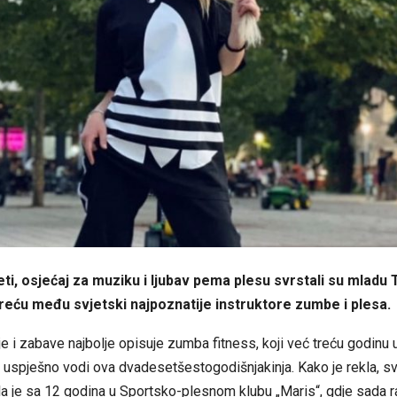
ti, osjećaj za muziku i ljubav pema plesu svrstali su mladu 
eću među svjetski najpoznatije instruktore zumbe i plesa.
je i zabave najbolje opisuje zumba fitness, koji već treću godinu 
uspješno vodi ova dvadesetšestogodišnjakinja. Kako je rekla, s
a je sa 12 godina u Sportsko-plesnom klubu „Maris“, gdje sada r