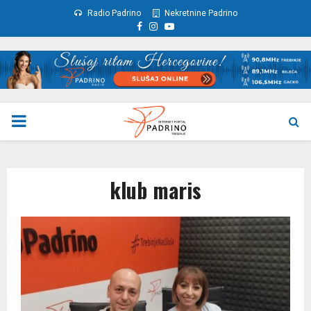
Radio Padrino
Nekretnine Padrino
Facebook
Instagram
Youtube
PRIMARY
MENU
klub maris