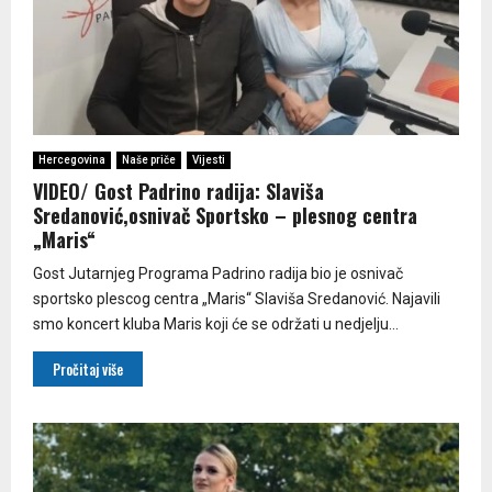
Hercegovina
Naše priče
Vijesti
VIDEO/ Gost Padrino radija: Slaviša
Sredanović,osnivač Sportsko – plesnog centra
„Maris“
Gost Jutarnjeg Programa Padrino radija bio je osnivač
sportsko plescog centra „Maris“ Slaviša Sredanović. Najavili
smo koncert kluba Maris koji će se održati u nedjelju...
Pročitaj više