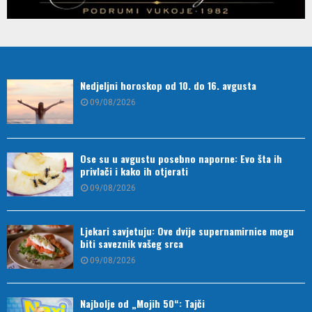
Nedjeljni horoskop od 10. do 16. avgusta
09/08/2026
Ose su u avgustu posebno naporne: Evo šta ih
privlači i kako ih otjerati
09/08/2026
Ljekari savjetuju: Ove dvije supernamirnice mogu
biti saveznik vašeg srca
09/08/2026
Najbolje od „Mojih 50“: Tajči