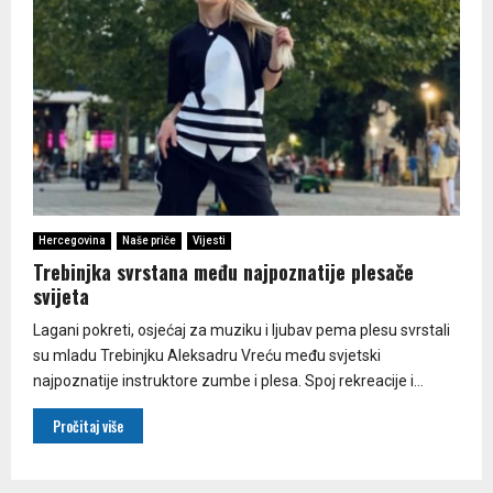
Hercegovina
Naše priče
Vijesti
Trebinjka svrstana među najpoznatije plesače
svijeta
Lagani pokreti, osjećaj za muziku i ljubav pema plesu svrstali
su mladu Trebinjku Aleksadru Vreću među svjetski
najpoznatije instruktore zumbe i plesa. Spoj rekreacije i...
Pročitaj više