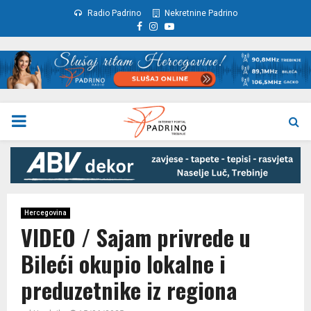
Radio Padrino
Nekretnine Padrino
Facebook
Instagram
Youtube
PRIMARY
MENU
Hercegovina
VIDEO / Sajam privrede u
Bileći okupio lokalne i
preduzetnike iz regiona