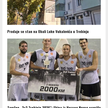
Prodaje se stan na Obali Luke Vukalovića u Trebinju
Završen „3×3 Trebinje 2026“: Ekipa iz Herceg Novog osvojila