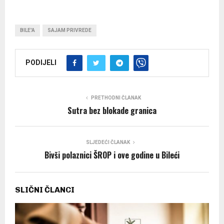
BILE'A
SAJAM PRIVREDE
PODIJELI
PRETHODNI ČLANAK
Sutra bez blokade granica
SLJEDEĆI ČLANAK
Bivši polaznici ŠROP i ove godine u Bileći
SLIČNI ČLANCI