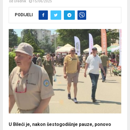
od
Urednik
15/06/2025
PODIJELI
U Bileći je, nakon šestogodišnje pauze, ponovo