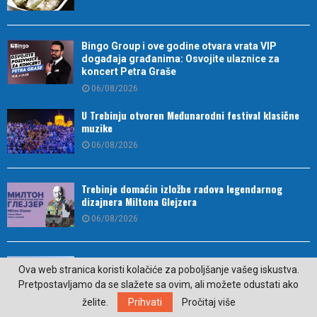
Bingo Group i ove godine otvara vrata VIP
događaja građanima: Osvojite ulaznice za
koncert Petra Graše
06/08/2026
U Trebinju otvoren Međunarodni festival klasične
muzike
06/08/2026
Trebinje domaćin izložbe radova legendarnog
dizajnera Miltona Glejzera
06/08/2026
(VIDEO) Situacija sa požarima pod kontrolom: Od
Ova web stranica koristi kolačiće za poboljšanje vašeg iskustva.
jutros dejstvuje helikopter na području Trebinja
Pretpostavljamo da se slažete sa ovim, ali možete odustati ako
06/08/2026
želite.
Prihvati
Pročitaj više