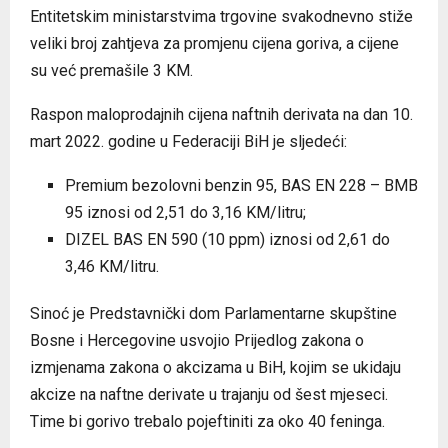
Entitetskim ministarstvima trgovine svakodnevno stiže
veliki broj zahtjeva za promjenu cijena goriva, a cijene
su već premašile 3 KM.
Raspon maloprodajnih cijena naftnih derivata na dan 10.
mart 2022. godine u Federaciji BiH je sljedeći:
Premium bezolovni benzin 95, BAS EN 228 – BMB
95 iznosi od 2,51 do 3,16 KM/litru;
DIZEL BAS EN 590 (10 ppm) iznosi od 2,61 do
3,46 KM/litru.
Sinoć je Predstavnički dom Parlamentarne skupštine
Bosne i Hercegovine usvojio Prijedlog zakona o
izmjenama zakona o akcizama u BiH, kojim se ukidaju
akcize na naftne derivate u trajanju od šest mjeseci.
Time bi gorivo trebalo pojeftiniti za oko 40 feninga.