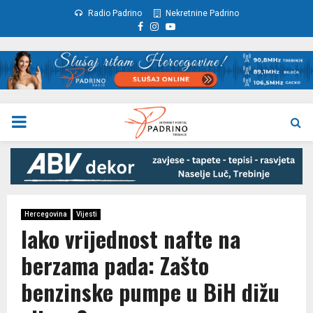
Radio Padrino
Nekretnine Padrino
Facebook
Instagram
Youtube
PRIMARY
MENU
Hercegovina
Vijesti
Iako vrijednost nafte na
berzama pada: Zašto
benzinske pumpe u BiH dižu