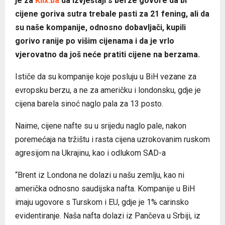
je za
Klix.ba
da izvještaji s berze govore da bi
cijene goriva sutra trebale pasti za 21 fening, ali da
su naše kompanije, odnosno dobavljači, kupili
gorivo ranije po višim cijenama i da je vrlo
vjerovatno da još neće pratiti cijene na berzama.
Ističe da su kompanije koje posluju u BiH vezane za
evropsku berzu, a ne za američku i londonsku, gdje je
cijena barela sinoć naglo pala za 13 posto.
Naime, cijene nafte su u srijedu naglo pale, nakon
poremećaja na tržištu i rasta cijena uzrokovanim ruskom
agresijom na Ukrajinu, kao i odlukom SAD-a
“Brent iz Londona ne dolazi u našu zemlju, kao ni
američka odnosno saudijska nafta. Kompanije u BiH
imaju ugovore s Turskom i EU, gdje je 1% carinsko
evidentiranje. Naša nafta dolazi iz Pančeva u Srbiji, iz