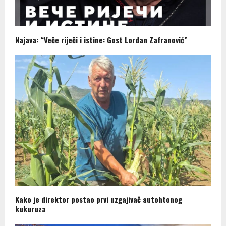
Najava: “Veče riječi i istine: Gost Lordan Zafranović”
Kako je direktor postao prvi uzgajivač autohtonog
kukuruza