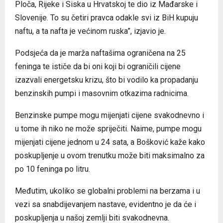
Ploča, Rijeke i Siska u Hrvatskoj te dio iz Mađarske i
Slovenije. To su četiri pravca odakle svi iz BiH kupuju
naftu, a ta nafta je većinom ruska”, izjavio je.
Podsjeća da je marža naftašima ograničena na 25
feninga te ističe da bi oni koji bi ograničili cijene
izazvali energetsku krizu, što bi vodilo ka propadanju
benzinskih pumpi i masovnim otkazima radnicima.
Benzinske pumpe mogu mijenjati cijene svakodnevno i
u tome ih niko ne može spriječiti. Naime, pumpe mogu
mijenjati cijene jednom u 24 sata, a Bošković kaže kako
poskupljenje u ovom trenutku može biti maksimalno za
po 10 feninga po litru.
Međutim, ukoliko se globalni problemi na berzama i u
vezi sa snabdijevanjem nastave, evidentno je da će i
poskupljenja u našoj zemlji biti svakodnevna.