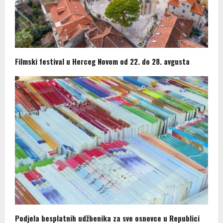
Filmski festival u Herceg Novom od 22. do 28. avgusta
Podjela besplatnih udžbenika za sve osnovce u Republici