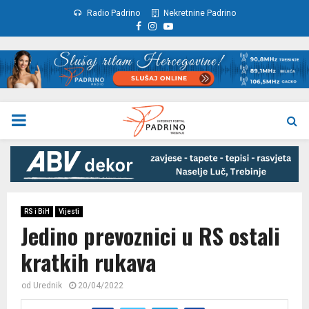
Radio Padrino
Nekretnine Padrino
Facebook
Instagram
Youtube
PRIMARY
MENU
RS i BiH
Vijesti
Jedino prevoznici u RS ostali
kratkih rukava
od
Urednik
20/04/2022