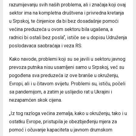
razumijevanju svih naših problema, ali i značaja koji ovaj
sektor ima na kompletna društvena i privredna kretanja
u Srpskoj, te činjenice da bi bez dosadašnje pomoći
većina preduzeća u ovom sektoru bila ugašena, a
radnici bi ostali bez posla“, ističe se u dopisu Udruženja
poslodavaca saobraćaja i veza RS.
Kako navode, problemi koji su se javili u sektoru javnog
prevoza putnika nisu usamljeni samo u Srpskoj, već su
pogođena sva preduzeća iz ove branše u okruženju,
Evropi, ali i u čitavom svijetu. Problemi su, ističu, počeli
sa pandemijom, a zatim je uslijedio rat u Ukrajini i
nezapamćen skok cijena.
„Iz tog razloga većina zemalja, kako u okruženju, tako i u
ostatku Evrope, pristupila je obezbjeđenju mjera za
pomoć i očuvanje kapaciteta u javnom drumskom