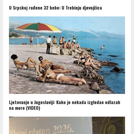
U Srpskoj rođene 32 bebe: U Trebinju djevojčica
Ljetovanje u Jugoslaviji: Kako je nekada izgledao odlazak
na more (VIDEO)