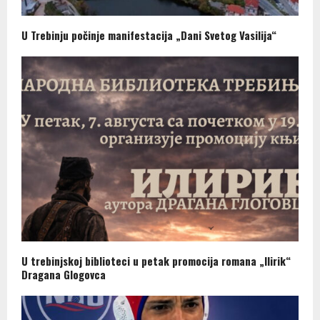
U Trebinju počinje manifestacija „Dani Svetog Vasilija“
U trebinjskoj biblioteci u petak promocija romana „Ilirik“
Dragana Glogovca