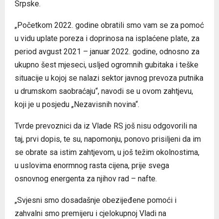
Srpske.
„Početkom 2022. godine obratili smo vam se za pomoć
u vidu uplate poreza i doprinosa na isplaćene plate, za
period avgust 2021 – januar 2022. godine, odnosno za
ukupno šest mjeseci, usljed ogromnih gubitaka i teške
situacije u kojoj se nalazi sektor javnog prevoza putnika
u drumskom saobraćaju“, navodi se u ovom zahtjevu,
koji je u posjedu „Nezavisnih novina“.
Tvrde prevoznici da iz Vlade RS još nisu odgovorili na
taj, prvi dopis, te su, napomonju, ponovo prisiljeni da im
se obrate sa istim zahtjevom, u još težim okolnostima,
u uslovima enormnog rasta cijena, prije svega
osnovnog energenta za njihov rad – nafte.
„Svjesni smo dosadašnje obezijeđene pomoći i
zahvalni smo premijeru i cjelokupnoj Vladi na