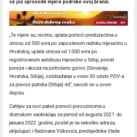
se još sprovode mjere podrške ovoj branši.
„Te mjere su, recimo, uplata pomoći preduzećima u
iznosu od 500 evra po zaposlenom radniku mjesečno u
Hrvatskoj, uplata iznosa od 1.000 evra po
registrovanom autobusu mjesečno u Srbiji, povrat
poreza i akciza na potrošeno gorivo (Slovenija,
Hrvatska, Srbija), oslobađanje u visini 50 odsto PDV-a
za prevoz putnika (Srbija) itd“, navodi se u ovom
dopisu.
Zahtjev za novi paket pomoći prevoznicima u
drumskom saobraćaju za period od avgusta 2021. do
januara 2022. godine, poslat je na nekoliko adresa,
uključujući i Radovana Viškovića, predsjednika Vlade