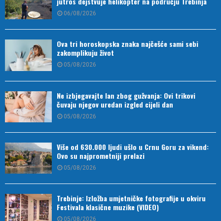
jutros dejstvuje helikopter na području Trebinja
06/08/2026
Ova tri horoskopska znaka najčešće sami sebi
zakomplikuju život
05/08/2026
Ne izbjegavajte lan zbog gužvanja: Ovi trikovi
čuvaju njegov uredan izgled cijeli dan
05/08/2026
Više od 630.000 ljudi ušlo u Crnu Goru za vikend:
Ovo su najprometniji prelazi
05/08/2026
Trebinje: Izložba umjetničke fotografije u okviru
Festivala klasične muzike (VIDEO)
05/08/2026