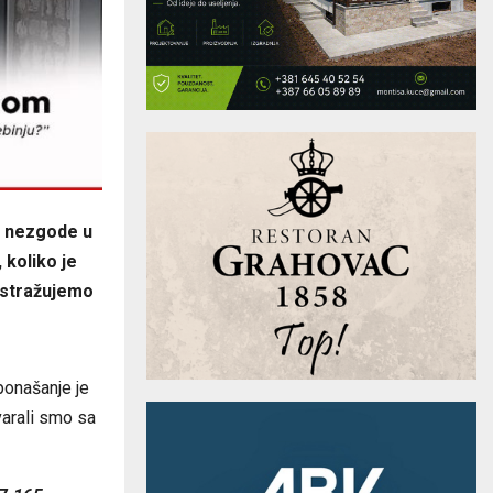
e nezgode u
 koliko je
 istražujemo
ponašanje je
varali smo sa