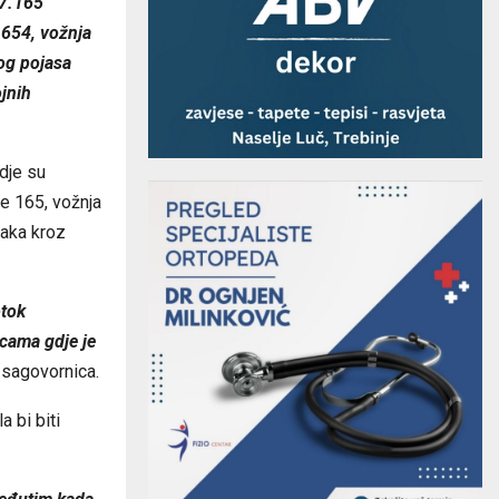
 7.165
 654, vožnja
og pojasa
jnih
dje su
je 165, vožnja
zaka kroz
otok
cama gdje je
 sagovornica.
 bi biti