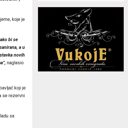
jeme, koje je
ako bi se
 sanirana, a u
ostavka novih
a”,
naglasio
avljač koji je
a se rezervni
kladu sa