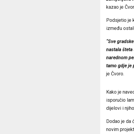
kazao je Čvor
Podsjetio je 
između ostalo
“Sve gradske 
nastala šteta 
narednom peri
tamo gdje je
je Čvoro.
Kako je naveo
isporučio lam
dijelovi i nj
Dodao je da ć
novim projek