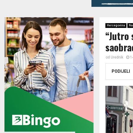
Hercegovina
Na
“Jutro
saobra
od
Urednik
1
PODIJELI