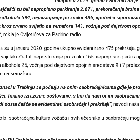
“Ukupno u 2019. godini evidentirano je
najčešći su bili nepropisno parkiranje 2.871, prekoračenje brzine
 alkohola 594, nepostupanje po znaku 486, upotreba sigurnosn
k kroz crveno svijetlo na semaforu 141, vožnja pod dejstvom opo
”,
rekla je Cvijetićeva za Padrino radio.
da su u januaru 2020. godine ukupno evidentirano 475 prekršaja, g
ršaji takođe bili nepostupanje po znaku 165, nepropisno parkiran
alkohola 25, vožnja pod dejstvom opojnih sredstava 9 i 7 prola
lo na semaforu.
znaci u Trebinju se poštuju na onim saobraćajnicama gdje je pr
šći. Imamo izraženije poštovanje, s tim da nam onim saobraćajni
đi dosta češće se evidentirati saobraćajni prekršaji”
, navodi naša
ko bi saobraćajna kultura vožača i svih učesnika u saobraćaju mogla