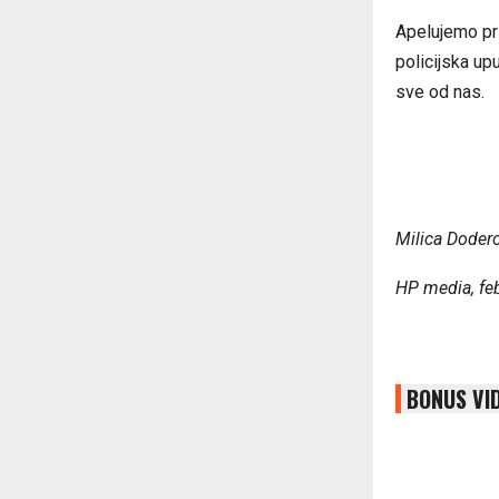
Apelujemo pri
policijska up
sve od nas.
Milica Doder
HP media, fe
BONUS VI