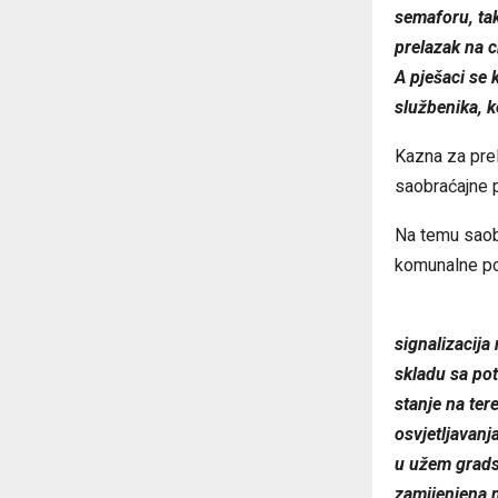
semaforu, tak
prelazak na c
A pješaci se
službenika, k
Kazna za pre
saobraćajne 
Na temu saobr
komunalne po
signalizacij
skladu sa pot
stanje na ter
osvjetljavanj
u užem gradsk
zamijenjena n