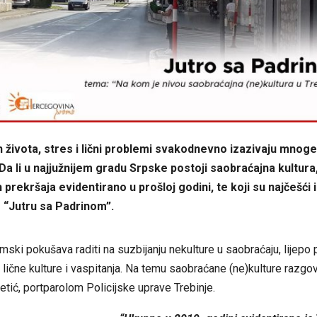
 života, stres i lični problemi svakodnevno izazivaju mnog
Da li u najjužnijem gradu Srpske postoji saobraćajna kultura,
 prekršaja evidentirano u prošloj godini, te koji su najčešći
 “Jutru sa Padrinom”.
mski pokušava raditi na suzbijanju nekulture u saobraćaju, lijepo 
lične kulture i vaspitanja. Na temu saobraćane (ne)kulture razgo
tić, portparolom Policijske uprave Trebinje.