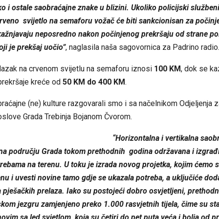
o i ostale saobraćajne znake u blizini. Ukoliko policijski služben
rveno svijetlo na semaforu vožač će biti sankcionisan za počinje
 kažnjavaju neposredno nakon počinjenog prekršaju od strane pol
oji je prekšaj uočio”
, naglasila naša sagovornica za Padrino radio
lazak na crvenom svijetlu na semaforu iznosi
100 KM
, dok se k
prekršaje kreće od
50 KM do 400 KM
.
aćajne (ne) kulture razgovarali smo i sa načelnikom Odjeljenja
slove Grada Trebinja Bojanom Čvorom.
“Horizontalna i vertikalna saob
a na području Grada tokom prethodnih godina održavana i izgrađ
rebama na terenu. U toku je izrada novog projetka, kojim ćemo s
enu i uvesti novine tamo gdje se ukazala potreba, a uključiće do
a pješačkih prelaza. Iako su postojeći dobro osvjetljeni, prethodn
om jezgru zamjenjeno preko 1.000 rasvjetnih tijela, čime su st
ovim sa led svjetlom, koja su četiri do pet puta veća i bolja od p