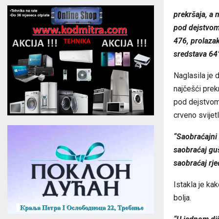
prekršaja, a 
pod dejstvom
476, prolaza
sredstava 64
Naglasila je 
najčešći prek
pod dejstvom 
crveno svijet
“Saobraćajni 
saobraćaj gu
saobraćaj rje
Istakla je ka
bolja.