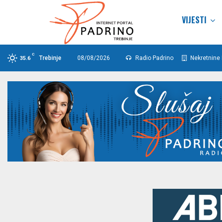
VIJESTI
C
Trebinje
08/08/2026
Radio Padrino
Nekretnine 
35.6