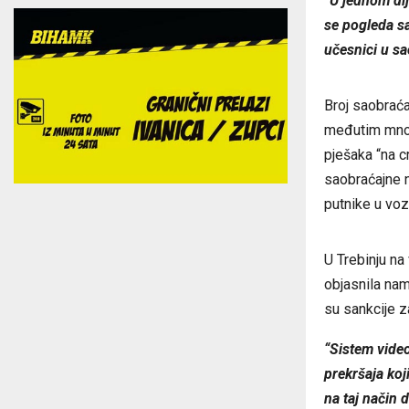
“U jednom di
se pogleda sa
učesnici u s
Broj saobraća
međutim mnogo
pješaka “na c
saobraćajne 
putnike u vozi
U Trebinju na
objasnila nam
su sankcije z
“Sistem video
prekršaja koj
na taj način 