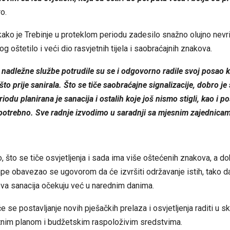
o.
kako je Trebinje u proteklom periodu zadesilo snažno olujno nevri
g oštetilo i veći dio rasvjetnih tijela i saobraćajnih znakova.
nadležne službe potrudile su se i odgovorno radile svoj posao k
što prije sanirala. Što se tiče saobraćajne signalizacije, dobro je
odu planirana je sanacija i ostalih koje još nismo stigli, kao i p
 potrebno. Sve radnje izvodimo u saradnji sa mjesnim zajednicam
, što se tiče osvjetljenja i sada ima više oštećenih znakova, a dob
pe obavezao se ugovorom da će izvršiti održavanje istih, tako d
ihova sanacija očekuju već u narednim danima.
e se postavljanje novih pješačkih prelaza i osvjetljenja raditi u s
tnim planom i budžetskim raspoloživim sredstvima.