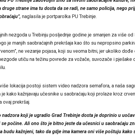
jelu PU Trebinje zadovoljni smo sa nivom saobraćajne kulture, 
 druge strane ima tu dosta da se radi, ne samo policija, nego pri
aobraćaju”,
naglasila je portparolka PU Trebinje.
jnih nezgoda u Trebinju posljednje godine je smanjen za više od
 je manjih saobraćajnih prekršaja kao što su nepropsino parkira
rvenom”, ne vezanje pojasa, koji su veoma bitni, jer ukoliko dođe
nezgode utiču na težinu povrede za vožače, suvozače i pješake
lu.
 više lokacija postoji sistem video nadzora semafora, a naša sag
 je kako kažnjavaju učesnike u saobraćaju koji prolaze kroz crven
a ovaj prekršaj.
 nadzora koji je ugradio Grad Trebinje dosta je doprinio u uoča
i se počine. Ali ono što je bitno jeste da učesnici u saobraćaju z
da budu kažnjeni, tako da gdje ima kamera oni više poštuju kako s