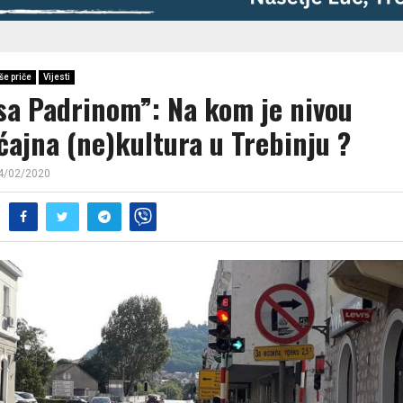
še priče
Vijesti
 sa Padrinom”: Na kom je nivou
ćajna (ne)kultura u Trebinju ?
4/02/2020