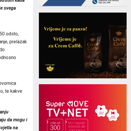
međutim kada
je svega
 50 odsto,
nje, prelazak
 do
 odnosno
ovornica
o, te kakve
vanju
naju da mogu i
vjetla na