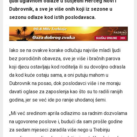
ljudi uglavnom odlaze u susjedni Herceg Novi i
Dubrovnik, a sve je više onih koji iz sezone u
sezonu odlaze kod istih poslodavaca.
Iako se na ovakve korake odlučuju najviše mladi ljudi
bez porodičnih obaveza, sve je više i bračnih parova
koji djecu ostavljaju kod roditelja ili su dovoljno odrasla
da kod kuće ostaju sama, a oni putuju mahom u
Dubrovnik na posao, dok poslodavci više i ne moraju
davati oglase za zaposlenja kao što su to radili ranijih
godina, jer se već ide po ranije uhodanoj šemi.
„Mi već sredinom aprila odlazimo sa radnim dozvolama
na ugovorene poslove i, budući da sam prošle godine
za sedam mjeseci zaradila više nego u Trebinju