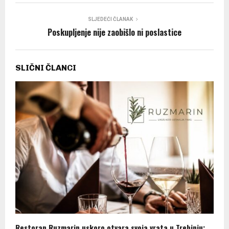
SLJEDEĆI ČLANAK
Poskupljenje nije zaobišlo ni poslastice
SLIČNI ČLANCI
Restoran Ruzmarin uskoro otvara svoja vrata u Trebinju: