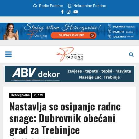
Radio Padrino
Nekretnine Padrino
Facebook
Instagram
Youtube
PRIMARY
MENU
Hercegovina
Vijesti
Nastavlja se osipanje radne
snage: Dubrovnik obećani
grad za Trebinjce