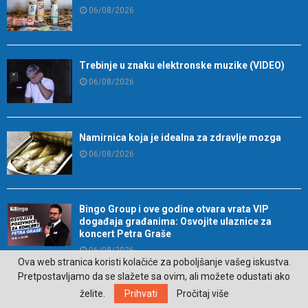
06/08/2026
Trebinje u znaku elektronske muzike (VIDEO)
06/08/2026
Namirnica koja je idealna za zdravlje mozga
06/08/2026
Bingo Group i ove godine otvara vrata VIP
događaja građanima: Osvojite ulaznice za
koncert Petra Graše
06/08/2026
Ova web stranica koristi kolačiće za poboljšanje vašeg iskustva.
U Trebinju otvoren Međunarodni festival klasične
Pretpostavljamo da se slažete sa ovim, ali možete odustati ako
muzike
želite.
Prihvati
Pročitaj više
06/08/2026