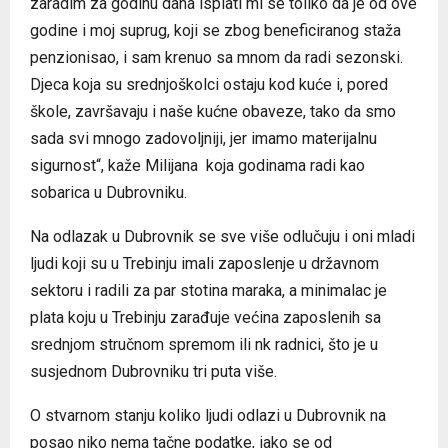
zaradim za godinu dana isplati mi se toliko da je od ove
godine i moj suprug, koji se zbog beneficiranog staža
penzionisao, i sam krenuo sa mnom da radi sezonski.
Djeca koja su srednjoškolci ostaju kod kuće i, pored
škole, završavaju i naše kućne obaveze, tako da smo
sada svi mnogo zadovoljniji, jer imamo materijalnu
sigurnost“, kaže Milijana koja godinama radi kao
sobarica u Dubrovniku.
Na odlazak u Dubrovnik se sve više odlučuju i oni mladi
ljudi koji su u Trebinju imali zaposlenje u državnom
sektoru i radili za par stotina maraka, a minimalac je
plata koju u Trebinju zarađuje većina zaposlenih sa
srednjom stručnom spremom ili nk radnici, što je u
susjednom Dubrovniku tri puta više.
O stvarnom stanju koliko ljudi odlazi u Dubrovnik na
posao niko nema tačne podatke, iako se od