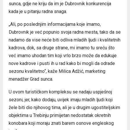
sunca, gdje ne kriju da im je Dubrovnik konkurencija
kada je u pitanju radna snaga.
„Ali, po poslednjim informacijama koje imamo,
Dubrovnik je već popunio svoja radna mesta, tako da se
nadamo da vise neće biti odliva mladih ljudi i kvalitetnih
kadrova, dok, sa druge strane, mi imamo tu sreću što
već imamo uhodan tim koji vrlo brzo može da edukuje
nove kadrove i pusti ih u rad kako bi mogli da odrade
sezonu kvalitetno“, kaže Milica Adžić, marketing
menadžer Grad sunca.
U ovom turističkom kompleksu se nadaju uspješnoj
sezoni, jer, kako dodaju, uvijek imaju mladih ljudi koji
žele biti dio njihovog tima, ali je u drugim ugostiteljskim
objektima u Trebinju primijetan nedostatak okretnih
konobara koji moraju znati barem osnove engleskog