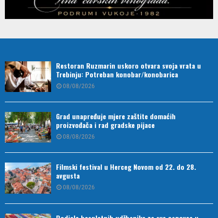
Restoran Ruzmarin uskoro otvara svoja vrata u
Trebinju: Potreban konobar/konobarica
08/08/2026
Grad unapređuje mjere zaštite domaćih
proizvođača i rad gradske pijace
08/08/2026
Filmski festival u Herceg Novom od 22. do 28.
avgusta
08/08/2026
Podjela besplatnih udžbenika za sve osnovce u