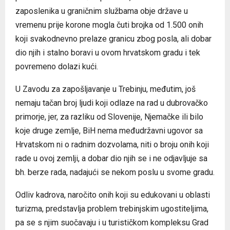
zaposlenika u graničnim službama obje države u
vremenu prije korone mogla čuti brojka od 1.500 onih
koji svakodnevno prelaze granicu zbog posla, ali dobar
dio njih i stalno boravi u ovom hrvatskom gradu i tek
povremeno dolazi kući.
U Zavodu za zapošljavanje u Trebinju, međutim, još
nemaju tačan broj ljudi koji odlaze na rad u dubrovačko
primorje, jer, za razliku od Slovenije, Njemačke ili bilo
koje druge zemlje, BiH nema međudržavni ugovor sa
Hrvatskom ni o radnim dozvolama, niti o broju onih koji
rade u ovoj zemlji, a dobar dio njih se i ne odjavljuje sa
bh. berze rada, nadajući se nekom poslu u svome gradu.
Odliv kadrova, naročito onih koji su edukovani u oblasti
turizma, predstavlja problem trebinjskim ugostiteljima,
pa se s njim suočavaju i u turističkom kompleksu Grad