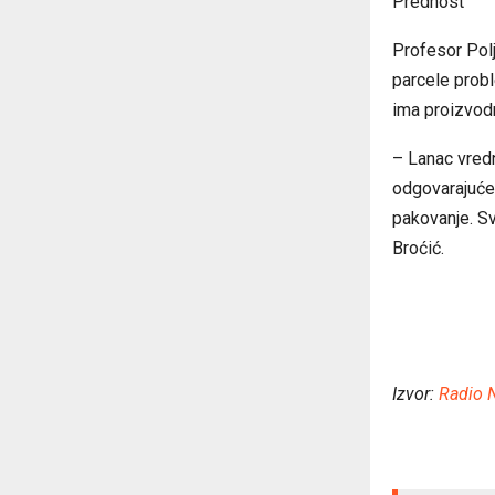
Prednost
Profesor Polj
parcele probl
ima proizvodn
– Lanac vred
odgovarajuće 
pakovanje. Sv
Broćić.
Izvor:
Radio 