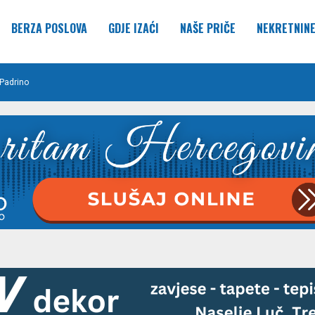
BERZA POSLOVA
GDJE IZAĆI
NAŠE PRIČE
NEKRETNIN
Padrino