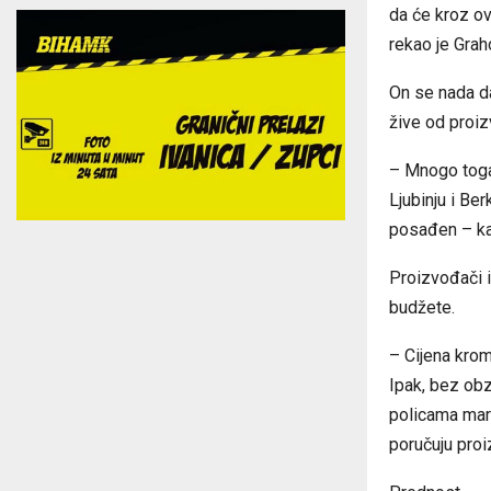
da će kroz ov
rekao je Grah
On se nada da
žive od proiz
– Mnogo toga 
Ljubinju i Be
posađen – ka
Proizvođači i
budžete.
– Cijena krom
Ipak, bez obz
policama mark
poručuju pro