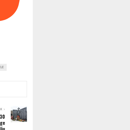
ELE
AK
 30
uge
lju