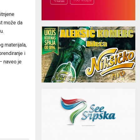
itnjene
ost može da
u.
 materijala,
rendiranje i
 – naveo je