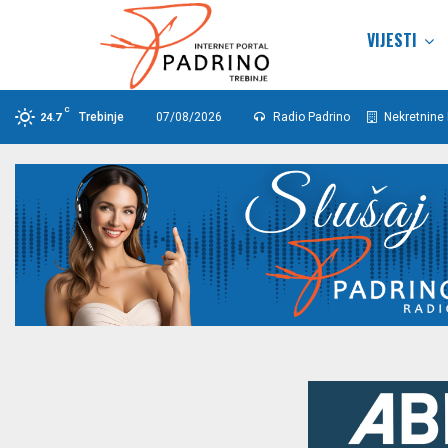
VIJESTI
C
Trebinje
07/08/2026
Radio Padrino
Nekretnine 
24.7