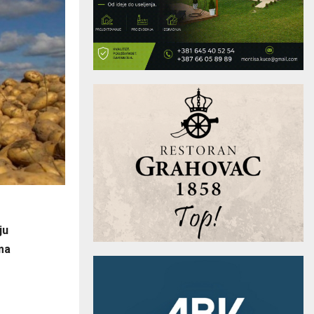
ju
ma