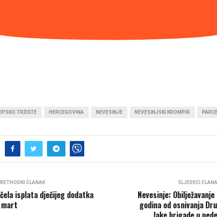
OPSKO TRŽIŠTE
HERCEGOVINA
NEVESINJE
NEVESINJSKI KROMPIR
PARC
RETHODNI ČLANAK
SLJEDEĆI ČLAN
čela isplata dječijeg dodatka
Nevesinje: Obilježavanje
 mart
godina od osnivanja Dr
lake brigade u nede