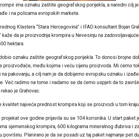
rompir ima oznaku zaštite geografskog porijekla, a naredni cilj j
ađe i na policama evropskih marketa.
vrednog Кlastera “Stara Hercegovina” i IFAD konsultant Bojan Gr
 kaže da je proizvodnja krompira u Nevesinju na zadovoljavajuće
500 hektara.
dobio oznaku zaštite geografskog porijekla. To donosi brojne dob
ne proizvođače, među kojima i veću cijenu proizvoda. Mi ćemo t
 i na pakovanju, a cilj nam je da dobijemo evropsku oznaku i izađe
je. Već radimo na tome i nadamo se da ćemo uspjeti da to završi
 rekao je Grahovac.
e kvalitet najveća prednost krompira koji se proizvodi u tom kraju
projekat ove godine prijavila su se 104 korisnika. U start paket j
rama sjemenskog krompira, 600 kilograma mineralnog đubriva i za
u površinu. Planirano je da se posadi uz taj paket najmanje pet d