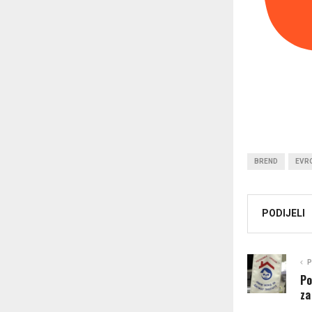
BREND
EVR
PODIJELI
P
Po
za