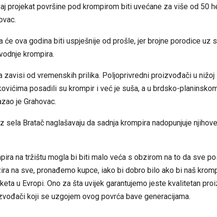
aj projekat površine pod krompirom biti uvećane za više od 50 h
ovac.
 će ova godina biti uspješnije od prošle, jer brojne porodice uz 
vodnje krompira.
zavisi od vremenskih prilika. Poljoprivredni proizvođači u nižoj
rkovićima posadili su krompir i već je suša, a u brdsko-planinskom 
zao je Grahovac.
z sela Bratač naglašavaju da sadnja krompira nadopunjuje njihov
pira na tržištu mogla bi biti malo veća s obzirom na to da sve po
ira na sve, pronađemo kupce, iako bi dobro bilo ako bi naš kromp
eta u Evropi. Ono za šta uvijek garantujemo jeste kvalitetan pro
izvođači koji se uzgojem ovog povrća bave generacijama.