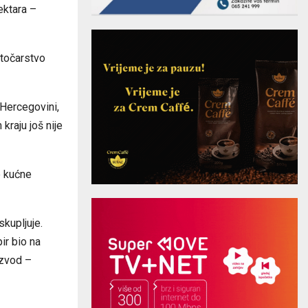
ektara –
stočarstvo
 Hercegovini,
kraju još nije
e kućne
skupljuje.
ir bio na
izvod –