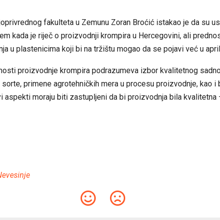
oprivrednog fakulteta u Zemunu Zoran Broćić istakao je da su us
em kada je riječ o proizvodnji krompira u Hercegovini, ali predn
ja u plastenicima koji bi na tržištu mogao da se pojavi već u april
nosti proizvodnje krompira podrazumeva izbor kvalitetnog sadnog
sorte, primene agrotehničkih mera u procesu proizvodnje, kao i b
i aspekti moraju biti zastupljeni da bi proizvodnja bila kvalitetna
Nevesinje