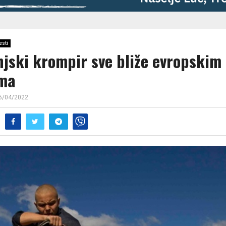
esti
njski krompir sve bliže evropskim
ma
6/04/2022