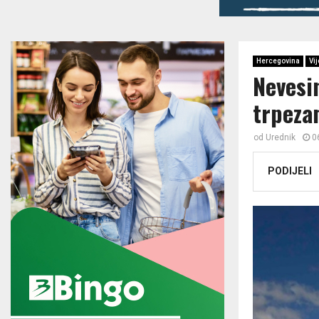
Hercegovina
Vij
Nevesi
trpeza
od
Urednik
0
PODIJELI