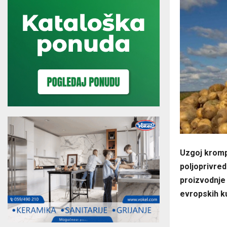
Uzgoj kromp
poljoprivred
proizvodnje 
evropskih k