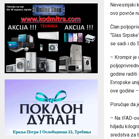
Nevesinjski k
ovo povrće n
Član poljopri
“Glas Srpske”
se sadi i do 
– Кrompir je 
poljoprivred
godine raditi
Evropske uni
ove godine –
Poručuje da j
– Na IFAD-ov 
hiljadu kilog
sredstva za t