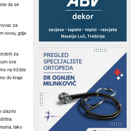
este da se
ahovac za
m nivou, gdje
robiti za
okom ove
mo na tržište
mo do kraja
.
e ulazilo
štitna
unuma, tako