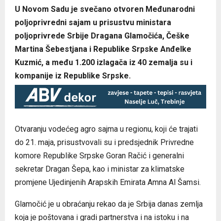
U Novom Sadu je svečano otvoren Međunarodni
poljoprivredni sajam u prisustvu ministara
poljoprivrede Srbije Dragana Glamočića, Češke
Martina Šebestjana i Republike Srpske Anđelke
Kuzmić, a među 1.200 izlagača iz 40 zemalja su i
kompanije iz Republike Srpske.
Otvaranju vodećeg agro sajma u regionu, koji će trajati
do 21. maja, prisustvovali su i predsjednik Privredne
komore Republike Srpske Goran Račić i generalni
sekretar Dragan Šepa, kao i ministar za klimatske
promjene Ujedinjenih Arapskih Emirata Amna Al Šamsi.
Glamočić je u obraćanju rekao da je Srbija danas zemlja
koja je poštovana i gradi partnerstva i na istoku i na