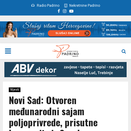
Radio Padrino
Nekretnine Padrino
Facebook
Instagram
Youtube
PRIMARY
MENU
Vijesti
Novi Sad: Otvoren
međunarodni sajam
poljoprivrede, prisutne