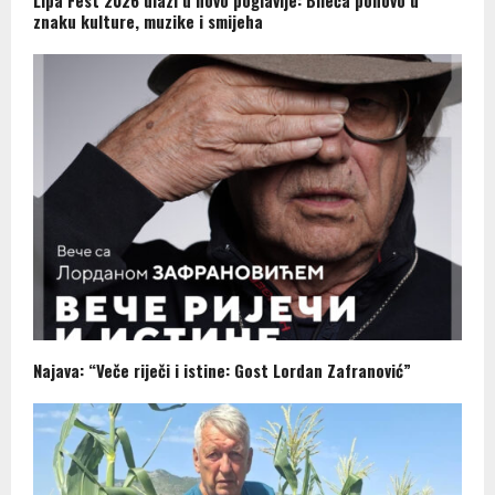
Lipa Fest 2026 ulazi u novo poglavlje: Bileća ponovo u
znaku kulture, muzike i smijeha
Najava: “Veče riječi i istine: Gost Lordan Zafranović”