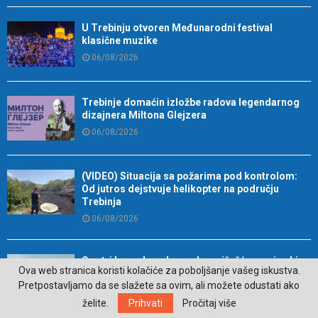
U Trebinju otvoren Međunarodni festival
klasične muzike
06/08/2026
Trebinje domaćin izložbe radova legendarnog
dizajnera Miltona Glejzera
06/08/2026
(VIDEO) Situacija sa požarima pod kontrolom:
Od jutros dejstvuje helikopter na području
Trebinja
06/08/2026
Ova tri horoskopska znaka najčešće sami sebi
Ova web stranica koristi kolačiće za poboljšanje vašeg iskustva.
zakomplikuju život
Pretpostavljamo da se slažete sa ovim, ali možete odustati ako
05/08/2026
želite.
Prihvati
Pročitaj više