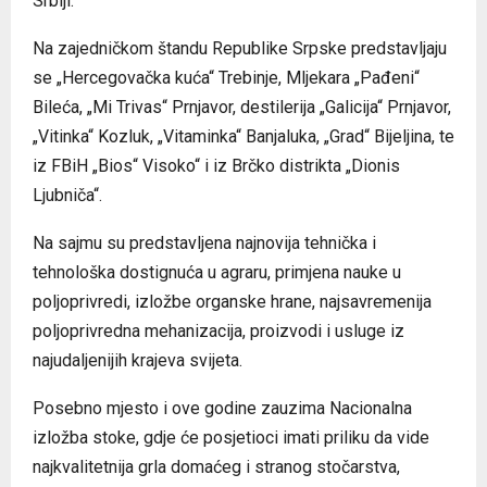
Srbiji.
Na zajedničkom štandu Republike Srpske predstavljaju
se „Hercegovačka kuća“ Trebinje, Mljekara „Pađeni“
Bileća, „Mi Trivas“ Prnjavor, destilerija „Galicija“ Prnjavor,
„Vitinka“ Kozluk, „Vitaminka“ Banjaluka, „Grad“ Bijeljina, te
iz FBiH „Bios“ Visoko“ i iz Brčko distrikta „Dionis
Ljubniča“.
Na sajmu su predstavljena najnovija tehnička i
tehnološka dostignuća u agraru, primjena nauke u
poljoprivredi, izložbe organske hrane, najsavremenija
poljoprivredna mehanizacija, proizvodi i usluge iz
najudaljenijih krajeva svijeta.
Posebno mjesto i ove godine zauzima Nacionalna
izložba stoke, gdje će posjetioci imati priliku da vide
najkvalitetnija grla domaćeg i stranog stočarstva,