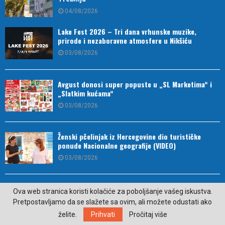
04/08/2026
Lake Fest 2026 – Tri dana vrhunske muzike,
prirode i nezaboravne atmosfere u Nikšiću
03/08/2026
Avgust donosi super popuste u „SL Marketima“ i
„Slatkim kućama“
03/08/2026
Ženski pčelinjak iz Hercegovine dio turističke
ponude Nacionalne geografije (VIDEO)
03/08/2026
Drugo mjesto za strijelce u finalu Kupa Republike
Ova web stranica koristi kolačiće za poboljšanje vašeg iskustva.
Srpske
Pretpostavljamo da se slažete sa ovim, ali možete odustati ako
03/08/2026
želite.
Prihvati
Pročitaj više