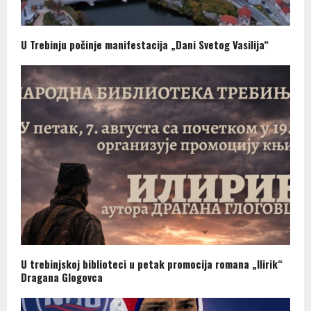
U Trebinju počinje manifestacija „Dani Svetog Vasilija“
U trebinjskoj biblioteci u petak promocija romana „Ilirik“
Dragana Glogovca