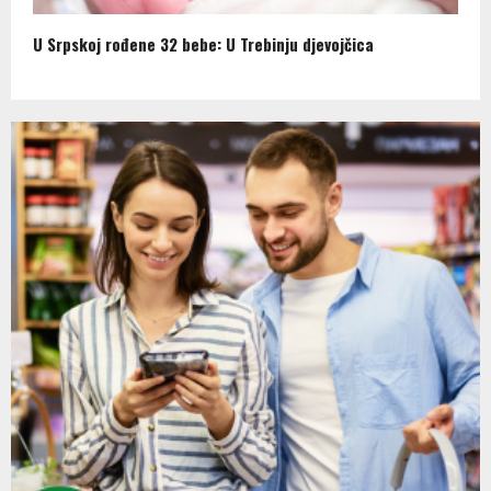
U Srpskoj rođene 32 bebe: U Trebinju djevojčica