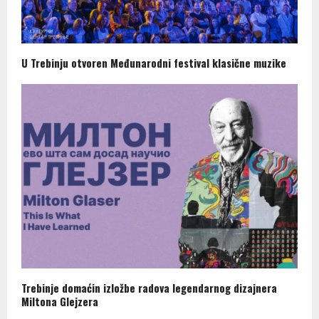
U Trebinju otvoren Međunarodni festival klasične muzike
Trebinje domaćin izložbe radova legendarnog dizajnera
Miltona Glejzera