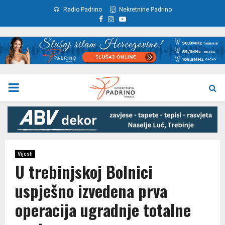
Radio Padrino
Nekretnine Padrino
Facebook
Instagram
Youtube
PRIMARY
MENU
Vijesti
U trebinjskoj Bolnici
uspješno izvedena prva
operacija ugradnje totalne