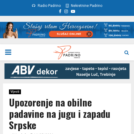
Radio Padrino
Nekretnine Padrino
Facebook
Instagram
Youtube
PRIMARY
MENU
Vijesti
Upozorenje na obilne
padavine na jugu i zapadu
Srpske