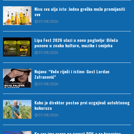
Nisu sva ulja ista: Jedna greška može promijeniti
sve
07/08/2026
Lipa Fest 2026 ulazi u novo poglavlje: Bileća
ponovo u znaku kulture, muzike i smijeha
07/08/2026
Najava: “Veče riječi i istine: Gost Lordan
Zafranović”
07/08/2026
Kako je direktor postao prvi uzgajivač autohtonog
kukuruza
07/08/2026
Ko sve ima pravo na povrat PDV-a za kupovinu