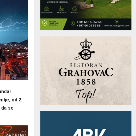
sandar
lje, od 2.
i da se