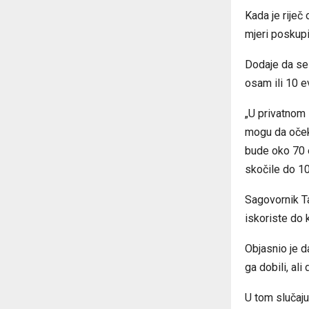
Kada je riječ
mjeri poskupi
Dodaje da se
osam ili 10 e
„U privatnom 
mogu da očeku
bude oko 70 e
skočile do 10
Sagovornik T
iskoriste do 
Objasnio je d
ga dobili, ali
U tom slučaju