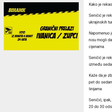
Kako je rekao
Seničić je re
ukrajinskih t
Napomenuo je 
nisu mogli da
cijenama.
Seničić je re
između sedam
Kaže da je zb
pet do sedam 
linijama.
Seničić, ipak
20 do 30 ods