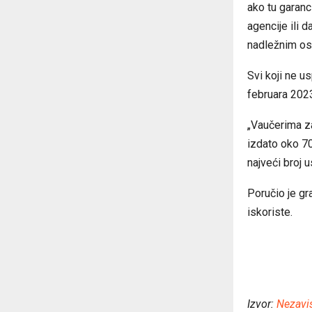
ako tu garanc
agencije ili 
nadležnim osi
Svi koji ne u
februara 2023
„Vaučerima z
izdato oko 70
najveći broj 
Poručio je gr
iskoriste.
Izvor:
Nezavi