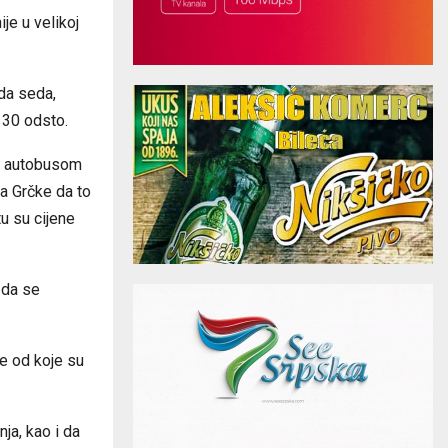
je u velikoj
da seda,
 30 odsto.
ju autobusom
ra Grčke da to
u su cijene
 da se
je od koje su
ja, kao i da