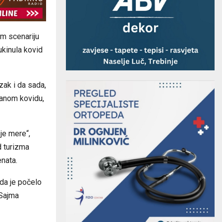
om scenariju
ukinula kovid
zak i da sada,
žanom kovidu,
je mere“,
d turizma
nata.
ada je počelo
 Sajma