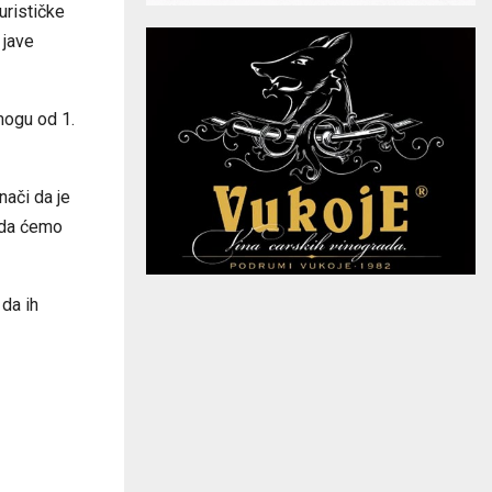
urističke
 jave
mogu od 1.
ači da je
m da ćemo
da ih