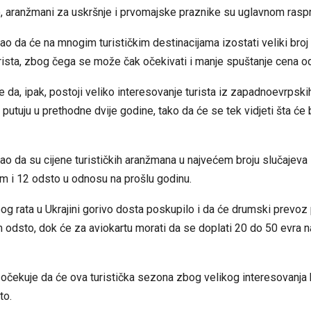
, aranžmani za uskršnje i prvomajske praznike su uglavnom raspr
kao da će na mnogim turističkim destinacijama izostati veliki broj 
urista, zbog čega se može čak očekivati i manje spuštanje cena od 
da, ipak, postoji veliko interesovanje turista iz zapadnoevrpskih
 putuju u prethodne dvije godine, tako da će se tek vidjeti šta će b
kao da su cijene turističkih aranžmana u najvećem broju slučajeva
 i 12 odsto u odnosu na prošlu godinu.
og rata u Ukrajini gorivo dosta poskupilo i da će drumski prevoz
odsto, dok će za aviokartu morati da se doplati 20 do 50 evra n
, očekuje da će ova turistička sezona zbog velikog interesovanja b
to.