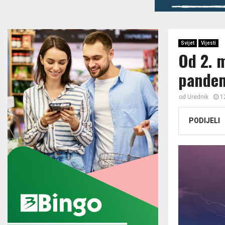
Svijet
Vijesti
Od 2. 
pandem
od
Urednik
1
PODIJELI