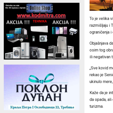
To je velika v
razmišljaju i
ograničenja i 
Objašnjava da
osim tog obra
ili negativan 
„Sve kovid m
rekao je Seni
ukinulo mere,
Kaže da je in
da opada, al
turizma.