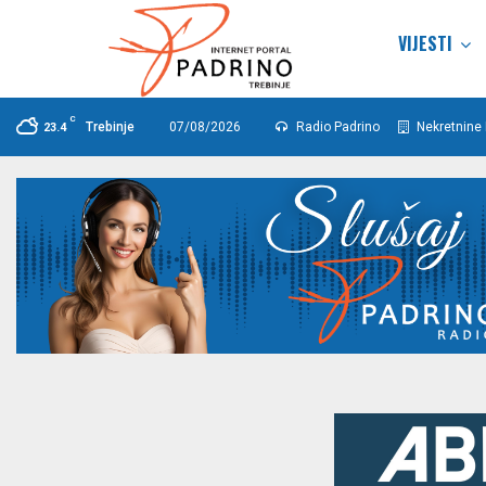
VIJESTI
C
Trebinje
07/08/2026
Radio Padrino
Nekretnine 
23.4