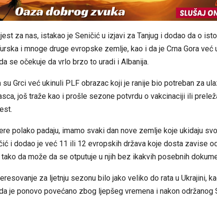
ijest za nas, istakao je Seničić u izjavi za Tanjug i dodao da o ist
 Turska i mnoge druge evropske zemlje, kao i da je Crna Gora već 
da se očekuje da vrlo brzo to uradi i Albanija.
 su Grci već ukinuli PLF obrazac koji je ranije bio potreban za ula
sca, još traže kao i prošle sezone potvrdu o vakcinaciji ili prele
test.
ere polako padaju, imamo svaki dan nove zemlje koje ukidaju svo
čić i dodao je već 11 ili 12 evropskih država koje dosta zavise o
 tako da može da se otputuje u njih bez ikakvih posebnih dokume
teresovanje za ljetnju sezonu bilo jako veliko do rata u Ukrajini, k
i da je ponovo povećano zbog ljepšeg vremena i nakon održanog