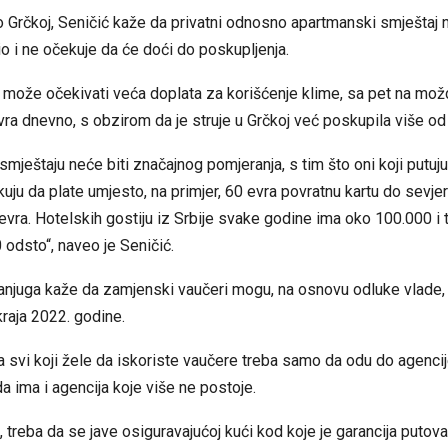
 o Grčkoj, Seničić kaže da privatni odnosno apartmanski smještaj ni
o i ne očekuje da će doći do poskupljenja.
 može očekivati veća doplata za korišćenje klime, sa pet na mož
vra dnevno, s obzirom da je struje u Grčkoj već poskupila više od
smještaju neće biti značajnog pomjeranja, s tim što oni koji putu
ju da plate umjesto, na primjer, 60 evra povratnu kartu do sevje
vra. Hotelskih gostiju iz Srbije svake godine ima oko 100.000 i t
 odsto“, naveo je Seničić.
anjuga kaže da zamjenski vaučeri mogu, na osnovu odluke vlade,
kraja 2022. godine.
a svi koji žele da iskoriste vaučere treba samo da odu do agenci
 da ima i agencija koje više ne postoje.
, treba da se jave osiguravajućoj kući kod koje je garancija putovan