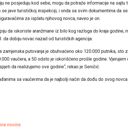
iju ne posjeduju kod sebe, mogu da potraže informacije na sajtu t
da se jave turističkoj inspekciji, i onda sa svim dokumentima da se
guravačima za isplatu njihovog novca, naveo je on.
spiju da iskoriste aranžmane iz bilo kog razloga do kraja godine, 
. da dobiju novac nazad od turističkih agencija.
a zamjenska putovanja je obuhvaćeno oko 120.000 putnika, sto zn
.000 vaučera, a 50 odsto je iskorišćeno prošle godine. Vjeruje
uspjeti da realizujemo ove godine“, rekao je Seničić.
ađanima sa vaučerima da je najbolji način da dođu do svog novca 
sne novine