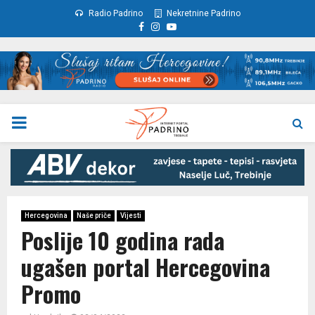
Radio Padrino
Nekretnine Padrino
Facebook
Instagram
Youtube
PRIMARY
MENU
Hercegovina
Naše priče
Vijesti
Poslije 10 godina rada
ugašen portal Hercegovina
Promo