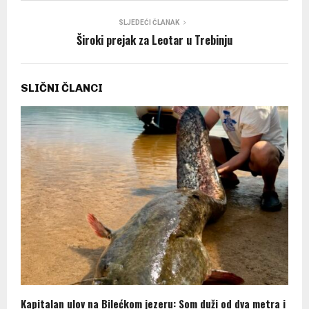
SLJEDEĆI ČLANAK
Široki prejak za Leotar u Trebinju
SLIČNI ČLANCI
Kapitalan ulov na Bilećkom jezeru: Som duži od dva metra i