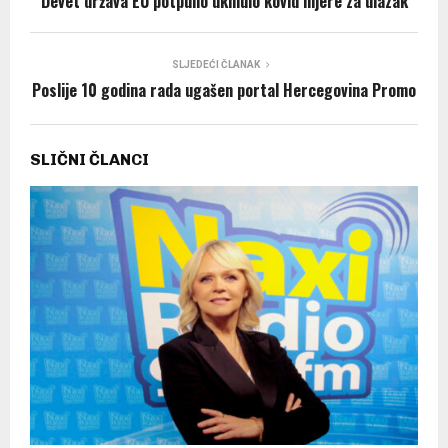
Devet država EU potpuno ukinulo kovid mjere za ulazak
SLJEDEĆI ČLANAK
Poslije 10 godina rada ugašen portal Hercegovina Promo
SLIČNI ČLANCI