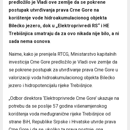
predložilo je Vladi ove zemlje da se pokrene
postupak utvrđivanja prava Crne Gore na
korištenje vode hidroakumulacionog objekta
Bilećko jezero, dok u „Elektroprivredi RS“ i HE
Trebišnjica smatraju da za ovo nikada nije bilo, a ni
sada nema osnova
.
Naime, kako je prenijela RTCG, Ministarstvo kapitalnih
investicija Crne Gore predložilo je Vladi ove zemlje da
se pokrene postupak za utvrđivanje prava Crne Gore u
valorizaciji voda hidroakumulacionog objekta Bilećko
jezero i hidropotencijalu rijeke Trebišnjice.
„Odbor direktora ‘Elektroprivrede Crne Gore’ ukazuje na
potrebu da se poslije 57 godina višenamjenskog
korištenja voda međugranične rijeke Trebišnjice od
strane BiH, Republike Srpske i Hrvatske utvrde prava
Crne Gore i da se, ukoliko ta prava postoje, ona