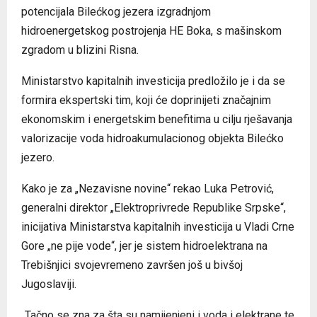
potencijala Bilećkog jezera izgradnjom
hidroenergetskog postrojenja HE Boka, s mašinskom
zgradom u blizini Risna.
Ministarstvo kapitalnih investicija predložilo je i da se
formira ekspertski tim, koji će doprinijeti značajnim
ekonomskim i energetskim benefitima u cilju rješavanja
valorizacije voda hidroakumulacionog objekta Bilećko
jezero.
Kako je za „Nezavisne novine“ rekao Luka Petrović,
generalni direktor „Elektroprivrede Republike Srpske“,
inicijativa Ministarstva kapitalnih investicija u Vladi Crne
Gore „ne pije vode“, jer je sistem hidroelektrana na
Trebišnjici svojevremeno završen još u bivšoj
Jugoslaviji.
„Tačno se zna za šta su namijenjeni i voda i elektrane te