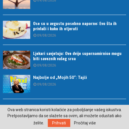
09/08/2026
Ose su u avgustu posebno naporne: Evo šta ih
privlači i kako ih otjerati
09/08/2026
Ljekari savjetuju: Ove dvije supernamirnice mogu
biti saveznik vašeg srca
09/08/2026
Najbolje od „Mojih 50“: Tajči
09/08/2026
Prelijepa priroda Nevesinja u znaku druženja i
Ova web stranica koristi kolačiće za poboljšanje vašeg iskustva.
takmičenja na Alagovcu
Pretpostavljamo da se slažete sa ovim, ali možete odustati ako
09/08/2026
želite.
Prihvati
Pročitaj više