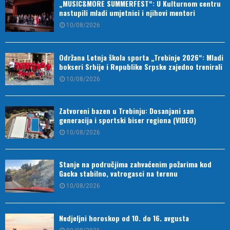
„MUSIC&MORE SUMMERFEST“: U Kulturnom centru
nastupili mladi umjetnici i njihovi mentori
10/08/2026
Održana Letnja škola sporta „Trebinje 2026“: Mladi
bokseri Srbije i Republike Srpske zajedno trenirali
10/08/2026
Zatvoreni bazen u Trebinju: Dosanjani san
generacija i sportski biser regiona (VIDEO)
10/08/2026
Stanje na područjima zahvaćenim požarima kod
Gacka stabilno, vatrogasci na terenu
10/08/2026
Nedjeljni horoskop od 10. do 16. avgusta