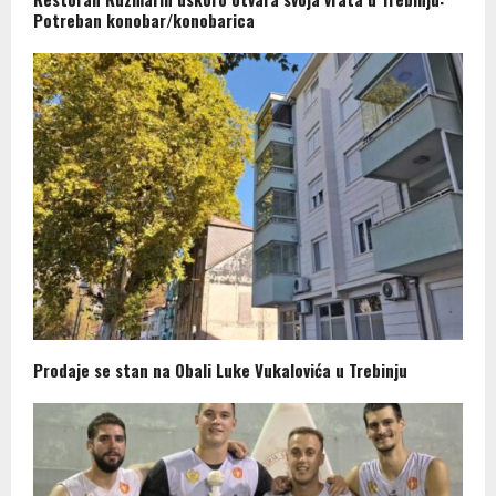
Potreban konobar/konobarica
Prodaje se stan na Obali Luke Vukalovića u Trebinju