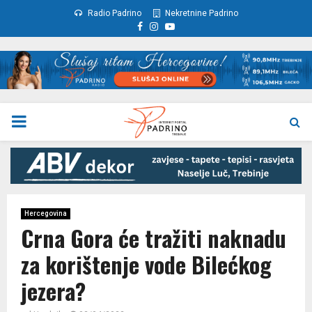
Radio Padrino
Nekretnine Padrino
Facebook
Instagram
Youtube
PRIMARY
MENU
Hercegovina
Crna Gora će tražiti naknadu
za korištenje vode Bilećkog
jezera?