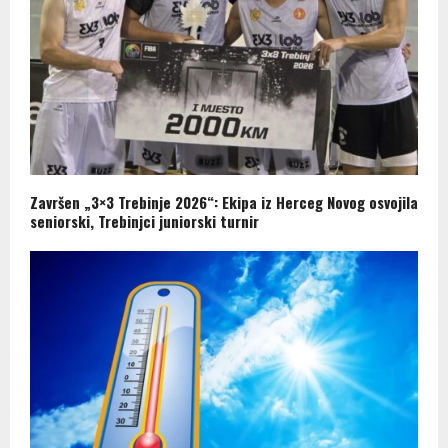
Završen „3×3 Trebinje 2026“: Ekipa iz Herceg Novog osvojila
seniorski, Trebinjci juniorski turnir