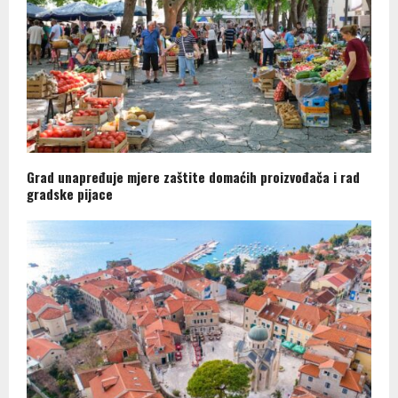
Grad unapređuje mjere zaštite domaćih proizvođača i rad
gradske pijace