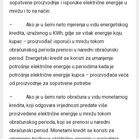
sopstvene proizvodnje i isporuke električne energije u
mrežu i to na način:
– Ako je u šemi neto mjerenja u vidu energetskog
kredita, izraženog u KWh, gdje se višak energije koju
kupac – proizvođač isporuči u mrežu tokom
obračunskog perioda prenosi u naredni obračunski
period. Energetski kredit se koristi za umanjenje
potrošnje električne energije u periodima kada je
potrošnja električne energije kupca – proizvođača veća
od proizvodnje za sopstvene potrebe.
– Ako je u šemi neto obračuna u vidu monetarnog
kredita, koji odgovara vrijednosti predate više
proizvedene električne energije u mrežu tokom
obračunskog perioda, koji se prenosi u naredni
obračunski period. Monetarni kredit se koristi za
umanjenje troškova električne energije u periodima