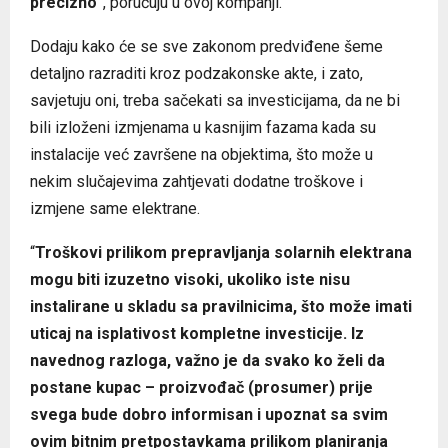
precizno
”, poručuju u ovoj kompanji.
Dodaju kako će se sve zakonom predviđene šeme
detaljno razraditi kroz podzakonske akte, i zato,
savjetuju oni, treba sačekati sa investicijama, da ne bi
bili izloženi izmjenama u kasnijim fazama kada su
instalacije već završene na objektima, što može u
nekim slučajevima zahtjevati dodatne troškove i
izmjene same elektrane.
“
Troškovi prilikom prepravljanja solarnih elektrana
mogu biti izuzetno visoki, ukoliko iste nisu
instalirane u skladu sa pravilnicima, što može imati
uticaj na isplativost kompletne investicije. Iz
navednog razloga, važno je da svako ko želi da
postane kupac – proizvođač (prosumer) prije
svega bude dobro informisan i upoznat sa svim
ovim bitnim pretpostavkama prilikom planiranja