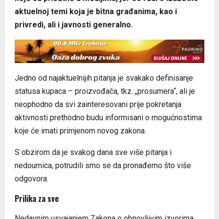
aktuelnoj temi koja je bitna građanima, kao i
privredi, ali i javnosti generalno.
Jedno od najaktuelnijih pitanja je svakako definisanje
statusa kupaca – proizvođača, tkz. „prosumera“, ali je
neophodno da svi zainteresovani prije pokretanja
aktivnosti prethodno budu informisani o mogućnostima
koje će imati primjenom novog zakona.
S obzirom da je svakog dana sve više pitanja i
nedoumica, potrudili smo se da pronađemo što više
odgovora.
Prilika za sve
Nedavnim usvajanjem Zakona o obnovljivim izvorima