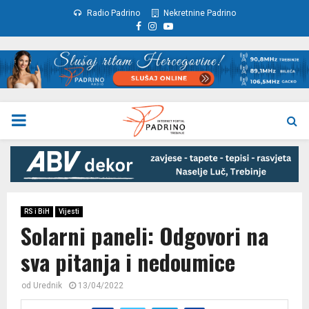
Radio Padrino
Nekretnine Padrino
Facebook
Instagram
Youtube
PRIMARY
MENU
RS i BiH
Vijesti
Solarni paneli: Odgovori na
sva pitanja i nedoumice
od
Urednik
13/04/2022