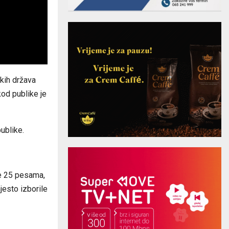
skih država
od publike je
ublike.
se 25 pesama,
jesto izborile