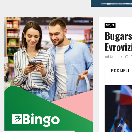
Svijet
Bugars
Evroviz
od
Urednik
1
PODIJELI