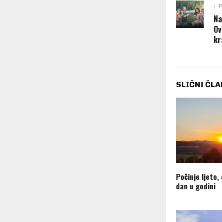
P
Na
Ov
kr
SLIČNI ČLA
Počinje ljeto,
dan u godini