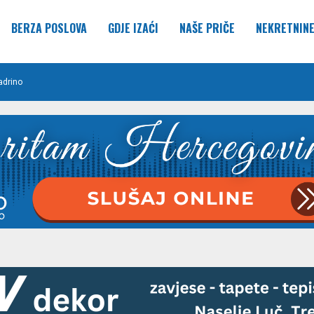
BERZA POSLOVA
GDJE IZAĆI
NAŠE PRIČE
NEKRETNIN
adrino