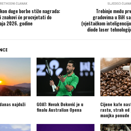
RETHODNI ČLANAK
SLJEDEĆI ČLAN
kon duge borbe stiže nagrada:
Trebinje među pr
i znakovi će procvjetati do
gradovima u BiH sa
aja 2026. godine
(vještačkom inteligencij
diode laser tehnologi
NCI
 danas najduži
GOAT: Novak Đoković je u
Cijene kafe nas
finalu Australian Opena
rastu, strah od
manjka ponude