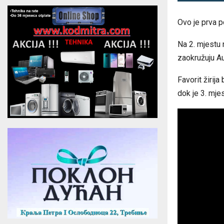
Ovo je prva 
Na 2. mjestu 
zaokružuju Aust
Favorit žirij
dok je 3. mje