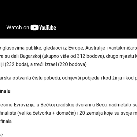
 o glasovima publike, gledaoci iz Evrope, Australije i vantakmičar
a su dali Bugarskoj (ukupno više od 312 bodova), drugo mjestu k
ji (232 boda), a treći Izrael (220 bodova).
rska ostvarila čistu pobedu, odnijevši pobjedu i kod žirija i kod p
finalu
Pjesme Evrovizije, u Bečkoj gradskoj dvorani u Beču, nadmetalo 
 finalista (velika četvorka + domaćin) i 20 zemalja koje su svoje m
finala.
je