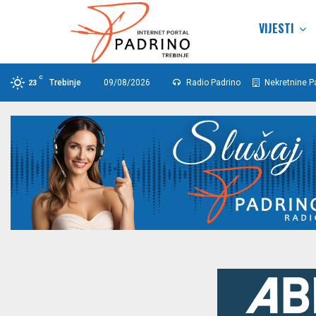
VIJESTI
C
Trebinje
09/08/2026
Radio Padrino
Nekretnine P
23