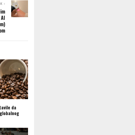
AK
vim
 AI
om)
jom
tavile da
 globalnog