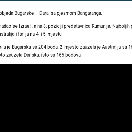
pobjeda Bugarske – Dara, sa pjesmom Bangaranga.
našao se Izrael , a na 3. poziciji predstavnica Rumunije. Najboljih 
ralija i Italija na 4. i 5. mjestu.
a bila je Bugarska sa 204 boda, 2. mjesto zauzela je Australija sa 
sto zauzela Danska, isto sa 165 bodova.