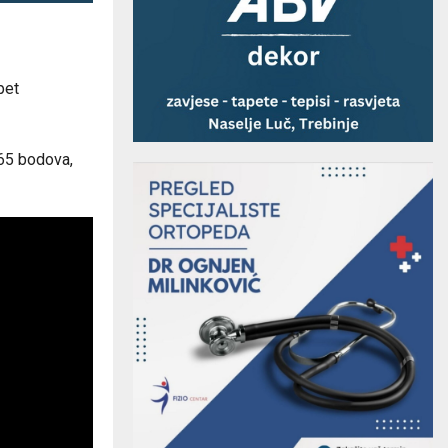
pet
165 bodova,