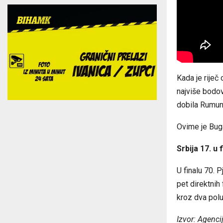
Kada je riječ
najviše bodov
dobila Rumuni
Ovime je Buga
Srbija 17. u 
U finalu 70. 
pet direktnih
kroz dva polu
Izvor: Agenci