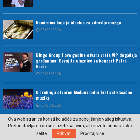
Namirnica koja je idealna za zdravlje mozga
06/08/2026
Bingo Group i ove godine otvara vrata VIP događaja
građanima: Osvojite ulaznice za koncert Petra
Graše
06/08/2026
U Trebinju otvoren Međunarodni festival klasične
muzike
06/08/2026
Ova web stranica koristi kolačiće za poboljšanje vašeg iskustva.
Trebinje domaćin izložbe radova legendarnog
Pretpostavljamo da se slažete sa ovim, ali možete odustati ako
dizajnera Miltona Glejzera
želite.
Prihvati
Pročitaj više
06/08/2026