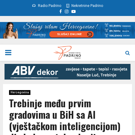
Radio Padrino
Nekretnine Padrino
Facebook
Instagram
Youtube
PRIMARY
MENU
Hercegovina
Trebinje među prvim
gradovima u BiH sa AI
(vještačkom inteligencijom)