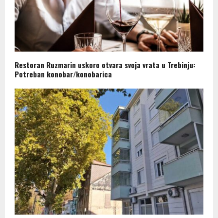
Restoran Ruzmarin uskoro otvara svoja vrata u Trebinju:
Potreban konobar/konobarica