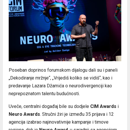
Poseban doprinos forumskom dijalogu dali su i paneli
„Dekodiranje mržnje“, „Vrijediš koliko se vidiš“, kao i
predavanje Lazara Džamića o neurodivergenciji kao
neprepoznatom talentu budućnosti.
Uveče, centralni događaj bile su dodjele
CIM Awards
i
Neuro Awards
. Stručni žiri je između 35 prijava i 12
agencija izabrao najinovativnije kampanje i timove
regiona, dok je
Neuro Award
, u saradnji sa agencijom