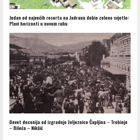
Jedan od najvećih resorta na Jadranu dobio zeleno svjetlo:
Plavi horizonti u novom ruhu
Devet decenija od izgradnje željeznice Čapljina – Trebinje
– Bileća – Nikšić