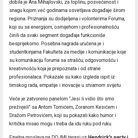
dobila je Ana Mihajlovski, za toplinu, posvećenost i
snagu kojom već godinama osvetljava događaje širom
regiona. Priznanja su dodijeljena i volonterima Foruma,
koji su sa energijom, osmijehom i profesionalnošću
činili da svaki segment događaja funkcioniše
besprijekorno. Posebna nagrada uručena je i
studentkinjama Fakulteta za medije i komunikacije koje
su komunikaciju foruma sa strašću, odgovornošću i
kreativnošću koja je prepoznata i od strane
profesionalaca. Pokazale su kako izgleda ispit iz
timskog rada, empatije i inovacije u stvarnom svijetu.
Veče je zatvoreno panelom “Jesi li vidio što smo
preživjeli” sa Antom Tomićem, Zoranom Kesićem i
Dražom Petrovićem, koji su pokazali kako humor i
kritička misao mogu i treba da idu ruku pod ruku.
Finalna proslava na DOJMI terasi uz
Hendrick’s party i