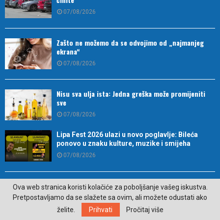
07/08/2026
Zašto ne možemo da se odvojimo od „najmanjeg
ekrana“
07/08/2026
Nisu sva ulja ista: Jedna greška može promijeniti
sve
07/08/2026
Lipa Fest 2026 ulazi u novo poglavlje: Bileća
ponovo u znaku kulture, muzike i smijeha
07/08/2026
Najava: “Veče riječi i istine: Gost Lordan
Ova web stranica koristi kolačiće za poboljšanje vašeg iskustva.
Zafranović”
Pretpostavljamo da se slažete sa ovim, ali možete odustati ako
07/08/2026
želite.
Prihvati
Pročitaj više