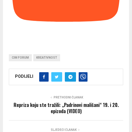
CIM FORUM
KREATIVNOST
PODIJELI
PRETHODNI ČLANAK
Repriza koju ste tražili: „Padrinovi mališani“ 19. i 20.
epizoda (VIDEO)
SLJEDEĆI ČLANAK