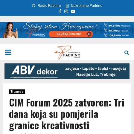
Radio Padrino
Nekretnine Padrino
Facebook
Instagram
Youtube
PRIMARY
MENU
Tromeđa
CIM Forum 2025 zatvoren: Tri
dana koja su pomjerila
granice kreativnosti