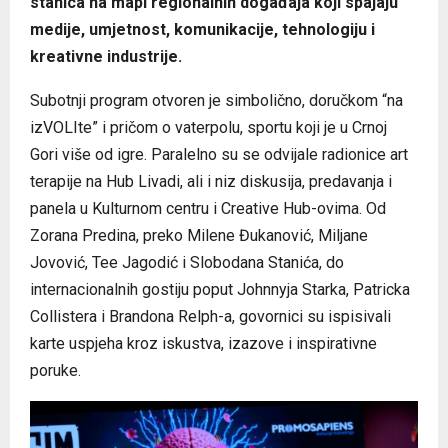
stanica na mapi regionalnih događaja koji spajaju
medije, umjetnost, komunikacije, tehnologiju i
kreativne industrije.
Subotnji program otvoren je simbolično, doručkom “na
izVOLIte” i pričom o vaterpolu, sportu koji je u Crnoj
Gori više od igre. Paralelno su se odvijale radionice art
terapije na Hub Livadi, ali i niz diskusija, predavanja i
panela u Kulturnom centru i Creative Hub-ovima. Od
Zorana Predina, preko Milene Đukanović, Miljane
Jovović, Tee Jagodić i Slobodana Stanića, do
internacionalnih gostiju poput Johnnyja Starka, Patricka
Collistera i Brandona Relph-a, govornici su ispisivali
karte uspjeha kroz iskustva, izazove i inspirativne
poruke.